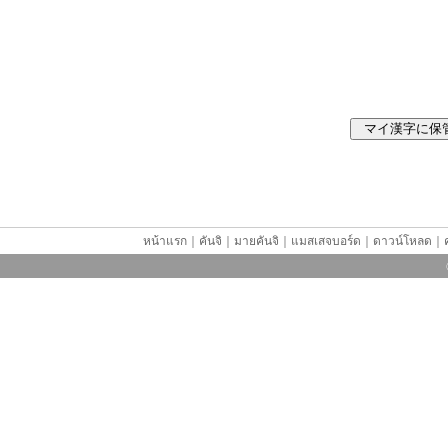
หน้าแรก
｜
คันจิ
｜
มายคันจิ
｜
แมสเสจบอร์ด
｜
ดาวน์โหลด
｜