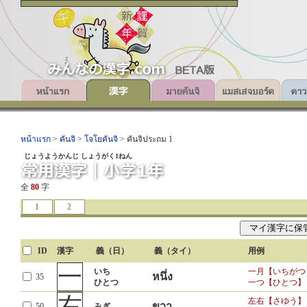
หน้าแรก
>
คันจิ
>
โจโยคันจิ
> คันจิประถม 1
じょうようかんじ しょうがく1ねん
全
80
字
1
2
ID
ID
漢字
漢字
義（日）
義（日）
義（タイ）
義（タイ）
用例
用例
一
早朝【そうき】
いち
一月【いちがつ
早
はやい
หนึ่ง
35
เร็ว (เวลา)
1123
早速【さっそく
ひとつ
一つ【ひとつ】
（じかん）
早い【はやい】
右
左右【さゆう】
ขวา
50
みぎ