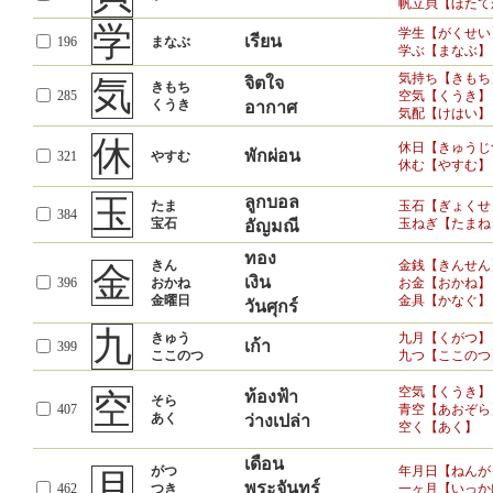
帆立貝【ほたて
天
ท้องฟ้า
てん
天国【てんごく
学
1342
学生【がくせい
เรียน
196
まなぶ
てんごく
天の川【あまの
สวรรค์
学ぶ【まなぶ】
田
田園【でんえん
気持ち【きもち
気
จิตใจ
ทุ่งนา
1350
たんぼ
きもち
田んぼ【たんぼ
285
空気【くうき】
くうき
อากาศ
気配【けはい】
土地【とち】
土
ดิน
つち
1362
土壌【どじょう
休
土曜日
休日【きゅうじ
วันเสาร์
พักผ่อน
321
やすむ
土【つち】
休む【やすむ】
二
に
二月【にがつ】
สอง
1432
玉
ลูกบอล
ふたつ
二つ【ふたつ】
たま
玉石【ぎょくせ
384
宝石
玉ねぎ【たまね
อัญมณี
ひにち
วัน-อาทิตย์
初日【しょにち
日
ひ
祝日【しゅくじ
พระอาทิตย์
1436
ทอง
きん
日曜日
金銭【きんせん
日付【ひづけ】
金
(ประเทศ) ญี่ปุ่น
เงิน
396
おかね
にほん
お金【おかね】
日本【にほん】
金曜日
金具【かなぐ】
วันศุกร์
入学【にゅうが
入
เข้า
はいる
1438
入る【はいる・
九
いれる
ใส่เข้า
きゅう
九月【くがつ】
เก้า
入れる【いれる
399
ここのつ
九つ【ここのつ
年
ねん
新年【しんねん
ปี
1448
とし
年上【としうえ
空気【くうき】
空
ท้องฟ้า
そら
407
青空【あおぞら
あく
ว่างเปล่า
白
白鳥【はくちょ
空く【あく】
สีขาว
1487
しろい
白い【しろい】
เดือน
がつ
年月日【ねんが
月
พระจันทร์
462
つき
一ヶ月【いっか