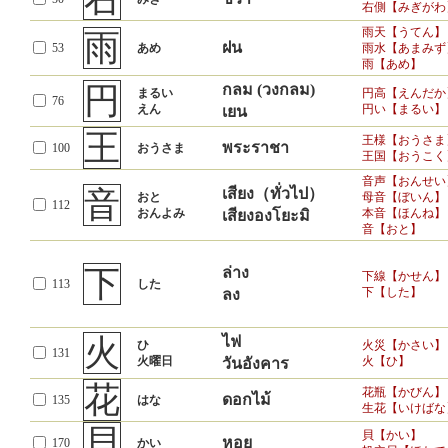
草
薬草【やくそう
右側【みぎがわ
หญ้า
1132
くさ
草【くさ】
雨天【うてん】
雨
ฝน
53
あめ
雨水【あまみず
遠足【えんそく
足
雨【あめ】
เท้า, ขา
1156
あし
足首【あしくび
足りる【たりる
円
กลม (วงกลม)
まるい
円高【えんだか
76
えん
円い【まるい】
เยน
村
隣村【りんそん
หมู่บ้าน
1168
むら
村【むら】
王
王様【おうさま
พระราชา
100
おうさま
王国【おうこく
大
大会【たいかい
ใหญ่
1195
おおきい
音声【おんせい
大きい【おおき
音
เสียง（ทั่วไป）
おと
母音【ぼいん】
112
おんよみ
本音【ほんね】
男女【だんじょ
เสียงองโยะมิ
男
音【おと】
男性【だんせい
ผู้ชาย
1232
おとこ
長男【ちょうな
男の人【おとこ
下
ล่าง
下線【かせん】
竹
113
した
竹輪【ちくわ】
ต้นไผ่, ไม้ไผ่
下【した】
ลง
1246
たけ
竹【たけ】
中
กลาง, ข้างใน
なか
中級【ちゅうき
火
ไฟ
1254
ひ
火災【かさい】
中国
中【なか】
(ประเทศ) จีน
131
火曜日
火【ひ】
วันอังคาร
虫
殺虫剤【さっち
แมลง
花
1262
むし
花瓶【かびん】
虫【むし】
ดอกไม้
135
はな
生花【いけばな
町
町村【ちょうそ
เมือง
貝
1280
まち
貝【かい】
町【まち】
หอย
170
かい