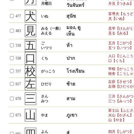
八
はち
八月【はちがつ
แปด
1498
月曜日
月見【つきみ】
วันจันทร์
やつ
八つ【やっつ】
犬
盲導犬【もうど
สุนัข
477
百
いぬ
百円玉【ひゃく
犬【いぬ】
ร้อย
1559
ひゃく
百貨店【ひゃっ
見
มอง, ดู
みる（一般）
見学【けんがく
文学【ぶんがく
483
文
ข้อความ
ふみ
みえる
見る【みる】
เห็น
1626
文句【もんく】
ぶん
ประโยค
文【ふみ】
五
ご
五月【ごがつ】
ห้า
518
本
หนังสือ
いつつ
五つ【いつつ】
ほん
日本【にほん】
1717
もと
本【もと】
รากฐาน, ต้นกำเนิด
口
人口【じんこう
ปาก
538
くち
口【くち】
有名【ゆうめい
名
ชื่อ
1755
なまえ
本名【ほんみょ
校
学校【がっこう
โรงเรียน
557
がっこう
名前【なまえ】
校舎【こうしゃ
樹木【じゅもく
木
ต้นไม้
左
き
左折【させつ】
1774
土木【どぼく】
ซ้าย
617
ひだり
木曜日
วันพฤหัส
左側【ひだりが
木【き】
目
三
目的【もくてき
さん
三月【さんがつ
ตา
1776
め
สาม
670
目【め】
みつ
三つ【みっつ】
夕
今夕【こんせき
ตอนเย็น
1813
ゆうがた
富士山【ふじさ
山
夕方【ゆうがた
ภูเขา
673
やま
火山【かざん】
立
山【やま】
たつ
独立【どくりつ
ยืน, ลุก
1867
（一般）
立つ【たつ】
よん
四月【しがつ】
สี่
能力【のうりょ