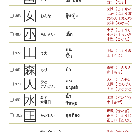
เอาออก
出す【だす】
女性【じょせい
女
女房【にょうぼ
ผู้หญิง
868
おんな
女の人【おんな
女神【めがみ】
小学【しょうが
小
เล็ก
883
ちいさい
小さい【ちいさ
小型【こがた】
上
บน
上級【じょうき
922
うえ
上【うえ】
ขึ้น
森
森林【しんりん
ป่า
962
もり
森【もり】
人生【じんせい
人
คน
ひと
978
人間【にんげん
にんげん
มนุษย์
人々【ひとびと
水
น้ำ
みず
水道【すいどう
992
水曜日
水【みず】
วันพุธ
正義【せいぎ】
正
ถูกต้อง
1023
ただしい
正直【しょうじ
正しい【ただし
せいめい、な
生命【せいめい