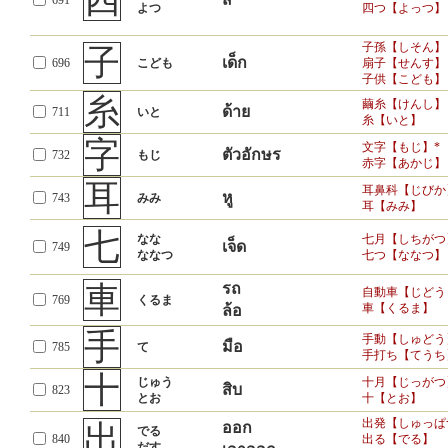
四
力
691
พละกำลัง
1891
ちから
よつ
四つ【よっつ】
力強い【ちから
林
山林【さんりん
子孫【しそん】
ป่า
1895
子
はやし
林【はやし】
เด็ก
696
こども
扇子【せんす】
子供【こども】
六
糸
ろく
六月【ろくがつ
繭糸【けんし】
หก
1936
ด้าย
711
いと
むつ
六つ【むっつ】
糸【いと】
字
文字【もじ】*
ตัวอักษร
732
もじ
ID
漢字
義（日）
義（タイ）
用例
赤字【あかじ】
耳
耳鼻科【じびか
หู
743
みみ
耳【みみ】
七
なな
七月【しちがつ
เจ็ด
749
ななつ
七つ【ななつ】
車
รถ
自動車【じどう
769
くるま
車【くるま】
ล้อ
手
手動【しゅどう
มือ
785
て
手打ち【てうち
十
じゅう
十月【じっがつ
สิบ
823
とお
十【とお】
出発【しゅっぱ
出
ออก
でる
840
出る【でる】
だす