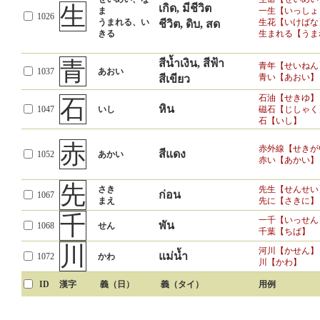
生
เกิด, มีชีวิต
ま
一生【いっしょ
1026
うまれる、い
生花【いけばな
ชีวิต, ดิบ, สด
きる
生まれる【うま
青
สีน้ำเงิน, สีฟ้า
青年【せいねん
1037
あおい
青い【あおい】
สีเขียว
石油【せきゆ】
石
หิน
1047
いし
磁石【じしゃく
石【いし】
赤
赤外線【せきが
สีแดง
1052
あかい
赤い【あかい】
先
さき
先生【せんせい
ก่อน
1067
まえ
先に【さきに】
千
一千【いっせん
พัน
1068
せん
千葉【ちば】
川
河川【かせん】
แม่น้ำ
1072
かわ
川【かわ】
ID
漢字
義（日）
義（タイ）
用例