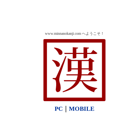
www.minnanokanji.com へようこそ！
PC
｜
MOBILE