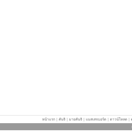
หน้าแรก
｜
คันจิ
｜
มายคันจิ
｜
แมสเสจบอร์ด
｜
ดาวน์โหลด
｜