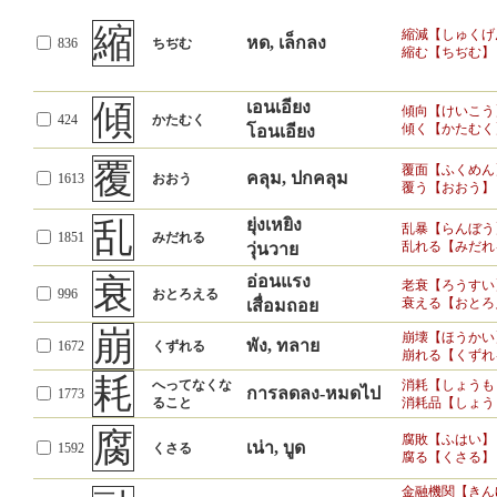
縮
縮減【しゅくげ
หด, เล็กลง
836
ちぢむ
縮む【ちぢむ】
傾
เอนเอียง
傾向【けいこう
424
かたむく
傾く【かたむく
โอนเอียง
覆
覆面【ふくめん
คลุม, ปกคลุม
1613
おおう
覆う【おおう】
乱
ยุ่งเหยิง
乱暴【らんぼう
1851
みだれる
乱れる【みだれ
วุ่นวาย
衰
อ่อนแรง
老衰【ろうすい
996
おとろえる
衰える【おとろ
เสื่อมถอย
崩
崩壊【ほうかい
พัง, ทลาย
1672
くずれる
崩れる【くずれ
耗
へってなくな
消耗【しょうも
การลดลง-หมดไป
1773
ること
消耗品【しょう
腐
腐敗【ふはい】
เน่า, บูด
1592
くさる
腐る【くさる】
金融機関【きん