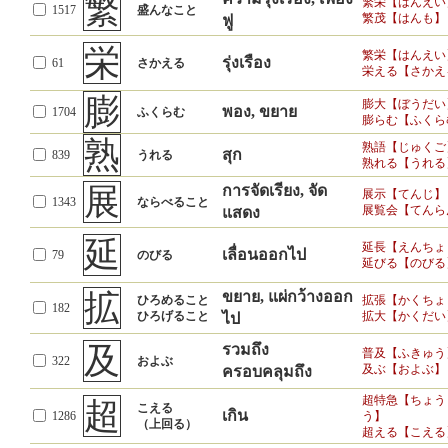
繁
繁栄【はんえい
1517
盛んなこと
繁茂【はんも】
ฟู
栄
繁栄【はんえい
รุ่งเรือง
61
さかえる
栄える【さかえ
膨
膨大【ぼうだい
พอง, ขยาย
1704
ふくらむ
膨らむ【ふくら
熟
熟語【じゅくご
สุก
839
うれる
熟れる【うれる
展
การจัดเรียง, จัด
展示【てんじ】
1343
ならべること
展覧会【てんら
แสดง
延
延長【えんちょ
เลื่อนออกไป
79
のびる
延びる【のびる
拡
ขยาย, แผ่กว้างออก
ひろめること
拡張【かくちょ
182
ひろげること
拡大【かくだい
ไป
及
รวมถึง
普及【ふきゅう
322
およぶ
及ぶ【およぶ】
ครอบคลุมถึง
超特急【ちょう
超
こえる
เกิน
1286
う】
（上回る）
超える【こえる