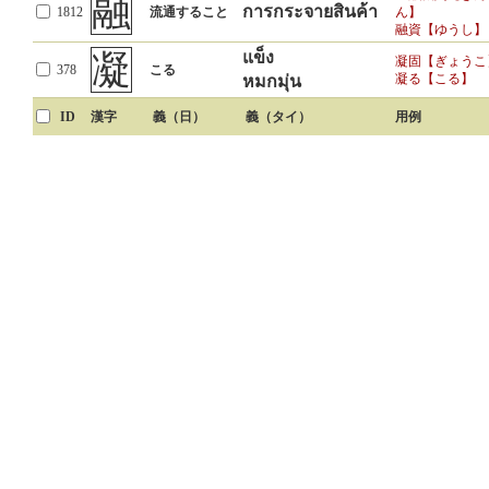
融
การกระจายสินค้า
1812
流通すること
ん】
融資【ゆうし】
凝
แข็ง
凝固【ぎょうこ
378
こる
凝る【こる】
หมกมุ่น
ID
漢字
義（日）
義（タイ）
用例