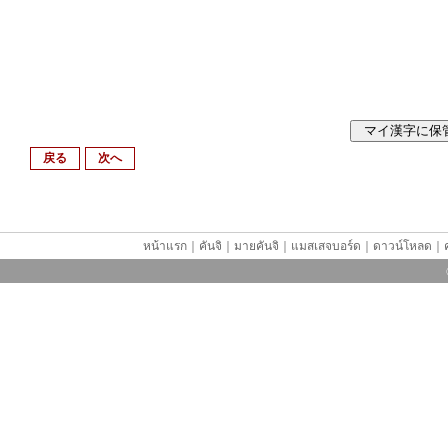
戻る
次へ
หน้าแรก
｜
คันจิ
｜
มายคันจิ
｜
แมสเสจบอร์ด
｜
ดาวน์โหลด
｜