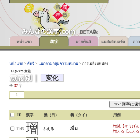
หน้าแรก
>
คันจิ
>
แยกตามกลุ่มความหมาย
> การเปลี่ยนแปลง
いぎべつ 変化
変化
全
37
字
1
ID
漢字
義（日）
義（タイ）
用例
増
増減【ぞうげん
เพิ่ม
1143
ふえる
増える【ふえる