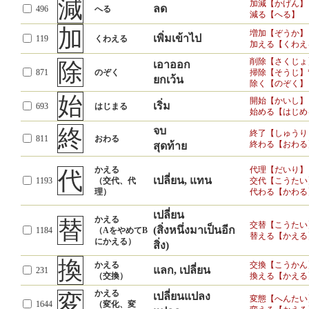
減
加減【かげん】
ลด
496
へる
減る【へる】
加
増加【ぞうか】
เพิ่มเข้าไป
119
くわえる
加える【くわえ
削除【さくじょ
除
เอาออก
871
のぞく
掃除【そうじ】
ยกเว้น
除く【のぞく】
始
開始【かいし】
เริ่ม
693
はじまる
始める【はじめ
終
จบ
終了【しゅうり
811
おわる
終わる【おわる
สุดท้าย
かえる
代理【だいり】
代
เปลี่ยน, แทน
1193
（交代、代
交代【こうたい
理）
代わる【かわる
เปลี่ยน
かえる
替
交替【こうたい
(สิ่งหนึ่งมาเป็นอีก
1184
（AをやめてB
替える【かえる
にかえる）
สิ่ง)
換
かえる
交換【こうかん
แลก, เปลี่ยน
231
（交換）
換える【かえる
かえる
変
เปลี่ยนแปลง
変態【へんたい
1644
（変化、変