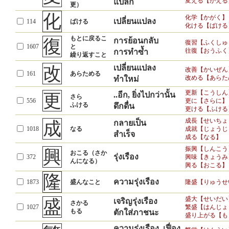
変える【かえる
แปลก
更）
化
化学【かがく】
เปลี่ยนแปลง
114
ばける
化ける【ばける
もとに戻るこ
復
การย้อนกลับ
復習【ふくしゅ
1607
と
往復【おうふく
การทำซ้ำ
繰り返すこと
改
เปลี่ยนแปลง
改善【かいぜん
161
あらためる
改める【あらた
ทำใหม่
更新【こうしん
更
..อีก, ยิ่งไปกว่านั้น
さら
556
更に【さらに】
ふける
ดึกดื่น
更ける【ふける
成長【せいちょ
成
กลายเป็น
1018
なる
成就【じょうじ
สำเร็จ
成る【なる】
振興【しんこう
興
おこる（さか
รุ่งเรือง
372
興味【きょうみ
んになる）
興る【おこる】
隆
ความรุ่งเรือง
1873
盛んなこと
隆盛【りゅうせ
盛大【せいだい
盛
เจริญรุ่งเรือง
さかる
1027
繁盛【はんじょ
もる
ตักใส่ภาชนะ
盛り上がる【も
ความรุ่งเรือง, เฟื่อง