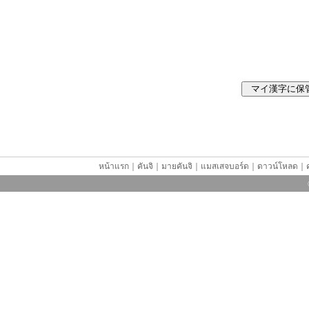
หน้าแรก
｜
คันจิ
｜
มายคันจิ
｜
แมสเสจบอร์ด
｜
ดาวน์โหลด
｜