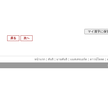
戻る
次へ
หน้าแรก
｜
คันจิ
｜
มายคันจิ
｜
แมสเสจบอร์ด
｜
ดาวน์โหลด
｜