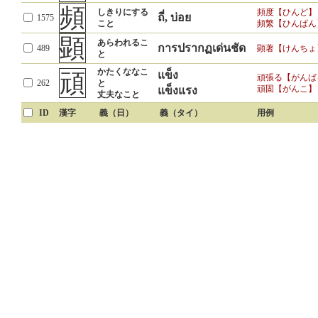
頻
しきりにする
頻度【ひんど】
ถี่, บ่อย
1575
こと
頻繁【ひんぱん
顕
あらわれるこ
การปรากฏเด่นชัด
489
顕著【けんちょ
と
かたくななこ
頑
แข็ง
頑張る【がんば
262
と
頑固【がんこ】
แข็งแรง
丈夫なこと
ID
漢字
義（日）
義（タイ）
用例