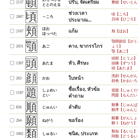
頓
ปรับ, จัดเตรียม
2137
整頓【せいとん
ととのえる
頃
ช่วงเวลา
頃【ころ】
2067
～ころ
日頃【ひごろ】
ประมาณ...
頬
ほお
แก้ม
2167
頬【ほお】
ほっぺた
顎関節症【がく
顎
คาง, ขากรรไกร
2031
あご
ょう】
顎【あご】
頭部【とうぶ】
頭
หัว, ศีรษะ
1397
あたま
頭痛【ずつう】
頭【あたま】
顔
洗顔【せんがん
ใบหน้า
263
かお
顔色【かおいろ
題
ชื่อเรื่อง, หัวข้อ
しょめい
宿題【しゅくだ
1197
とい
問題【もんだい
คำถาม
順
順番【じゅんば
ลำดับ
856
じゅんい
順序【じゅんじ
願
願書【がんしょ
ขอร้อง
264
ねがう
願う【ねがう】
類
類似【るいじ】
ชนิด, ประเภท
1902
しゅるい
同類【どうるい