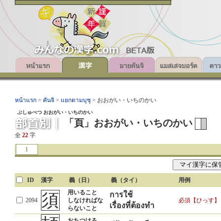
หน้าแรก
>
คันจิ
>
แยกตามบุชุ
> おおがい・いちのかい
ぶしゅべつ おおがい・いちのかい
「頁」おおがい・いちのかい
全
22
字
1
ID
漢字
義（日）
義（タイ）
用例
用いること
須
การใช้
2094
しなければな
必須【ひっす】
เรื่องที่ต้องทำ
らないこと
おちつける