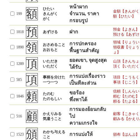
หน้าผาก
ひたい
額
金額【きんがく
จำนวน, ราคา
199
きんがく
額【ひたい】
がく
กรอบรูป
預
預金【よきん】
ฝาก
1818
あずける
預ける【あずけ
領域【りょうい
領
การปกครอง
おさめること
1890
領収書【りょう
おおもと
พื้นฐานสำคัญ
ょ】
頂
ยอดเขา, จุดสูงสุด
いただき
山頂【さんちょ
1289
いただく
頂く【いただく
ได้รับ
項
การแบ่งเรื่องราว
事柄を分けた
項目【こうもく
585
一つ一つ
事項【じこう】
เป็นทีละส่วน
信頼【しんらい
頼
ขอร้อง
たのむ
1846
頼む【たのむ】
たのもしい
พึ่งพาได้
頼る【たよる】
การมองย้อนกลับ
顧
かえりみる
顧客【こきゃく
ไป
516
気遣うこと
顧みる【かえり
ความเกรงใจ
頒
わかち与える
การแบ่งให้
1523
頒布【はんぷ】
こと