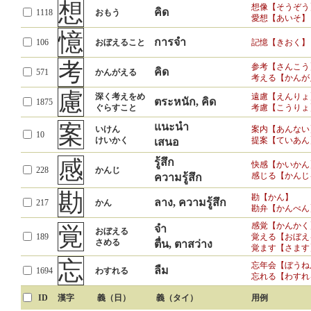
想
想像【そうぞう
คิด
1118
おもう
愛想【あいそ】
憶
การจำ
106
おぼえること
記憶【きおく】
考
参考【さんこう
คิด
571
かんがえる
考える【かんが
慮
深く考えをめ
遠慮【えんりょ
ตระหนัก, คิด
1875
ぐらすこと
考慮【こうりょ
案
แนะนำ
いけん
案内【あんない
10
けいかく
提案【ていあん
เสนอ
感
รู้สึก
快感【かいかん
228
かんじ
感じる【かんじ
ความรู้สึก
勘
勘【かん】
ลาง, ความรู้สึก
217
かん
勘弁【かんべん
感覚【かんかく
覚
จำ
おぼえる
189
覚える【おぼえ
さめる
ตื่น, ตาสว่าง
覚ます【さます
忘
忘年会【ぼうね
ลืม
1694
わすれる
忘れる【わすれ
ID
漢字
義（日）
義（タイ）
用例