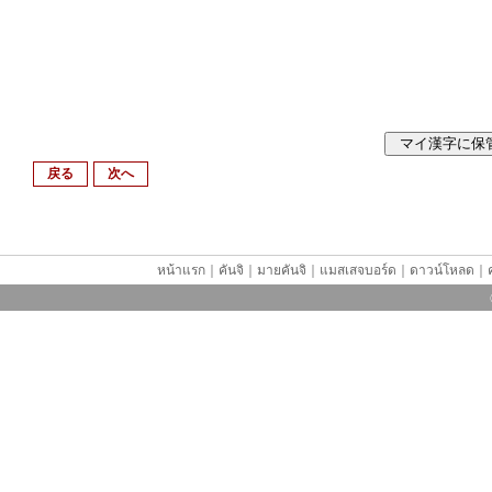
戻る
次へ
หน้าแรก
｜
คันจิ
｜
มายคันจิ
｜
แมสเสจบอร์ด
｜
ดาวน์โหลด
｜