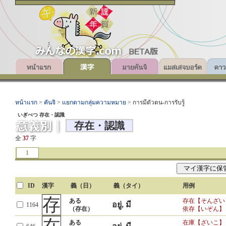
หน้าแรก
>
คันจิ
>
แยกตามกลุ่มความหมาย
> การมีตัวตน-การรับรู้
いぎべつ 存在・認識
存在・認識
全
37
字
1
ID
漢字
義（日）
義（タイ）
用例
存
ある
存在【そんざい
อยู่, มี
1164
（存在）
依存【いぞん】
ある
在庫【ざいこ】