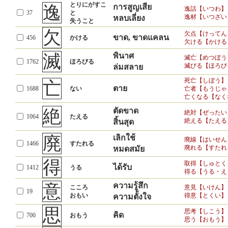
とりにがすこ
逸
การสูญเสีย
逸話【いつわ】
37
と
逸材【いつざい
หลบเลี่ยง
失うこと
欠
欠点【けってん
ขาด, ขาดแคลน
456
かける
欠ける【かける
滅
พินาศ
滅亡【めつぼう
1762
ほろびる
滅びる【ほろび
ล่มสลาย
死亡【しぼう】
亡
ตาย
1688
ない
亡者【もうじゃ
亡くなる【なく
絶
ตัดขาด
絶対【ぜったい
1064
たえる
絶える【たえる
สิ้นสุด
廃
เลิกใช้
廃線【はいせん
1466
すたれる
廃れる【すたれ
หมดสมัย
得
取得【しゅとく
ได้รับ
1412
うる
得る【うる・え
意
ความรู้สึก
こころ
意見【いけん】
19
おもい
得意【とくい】
ความตั้งใจ
思
思考【しこう】
คิด
700
おもう
思う【おもう】