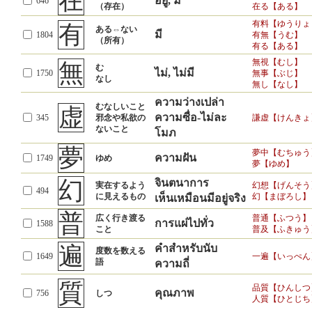
在
อยู่, มี
646
（存在）
在る【ある】
有料【ゆうりょ
有
ある⇔ない
มี
1804
有無【うむ】
（所有）
有る【ある】
無視【むし】
無
む
ไม่, ไม่มี
1750
無事【ぶじ】
なし
無し【なし】
ความว่างเปล่า
むなしいこと
虚
ความซื่อ-ไม่ละ
345
邪念や私欲の
謙虚【けんきょ
ないこと
โมภ
夢
夢中【むちゅう
ความฝัน
1749
ゆめ
夢【ゆめ】
幻
จินตนาการ
実在するよう
幻想【げんそう
494
に見えるもの
幻【まぼろし】
เห็นเหมือนมีอยู่จริง
普
広く行き渡る
普通【ふつう】
การแผ่ไปทั่ว
1588
こと
普及【ふきゅう
遍
คำสำหรับนับ
度数を数える
1649
一遍【いっぺん
語
ความถี่
質
品質【ひんしつ
คุณภาพ
756
しつ
人質【ひとじち