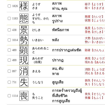
様
สภาพ
ようす
様子【ようす】
1826
さま
様々【さまざま
ท่าน, คุณ
ようす
態
สภาพ
態度【たいど】
1183
すがた、かた
状態【じょうた
รูปร่าง
ち
景
風景【ふうけい
ทัศนียภาพ
438
けしき
景色【けしき】
勢
大勢【おおぜい
พลัง
1014
いきおい
勢い【いきおい
顕
あらわれるこ
การปรากฏเด่นชัด
489
顕著【けんちょ
と
現
あらわす
表現【ひょうげ
ปรากฎ
499
（出現）
現れる【あらわ
消
ลบ, ดับ
消防【しょうぼ
897
きえる
消える【きえる
หาย
失
損失【そんしつ
สูญเสีย
751
うしなう
失う【うしなう
การคร่ำครวญถึงผู้
喪
も
喪失【そうしつ
ที่เสียชีวิต
1114
失うこと
喪服【もふく】
การสูญเสีย