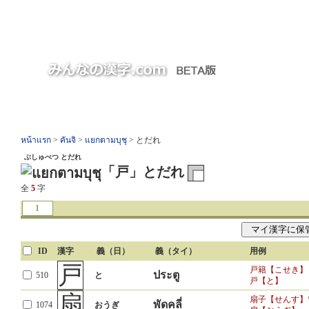
หน้าแรก
>
คันจิ
>
แยกตามบุชุ
> とだれ
ぶしゅべつ とだれ
「戸」とだれ
全
5
字
1
ID
漢字
義（日）
義（タイ）
用例
戸
戸籍【こせき】
ประตู
510
と
戸【と】
扇
扇子【せんす】
พัดคลี่
1074
おうぎ