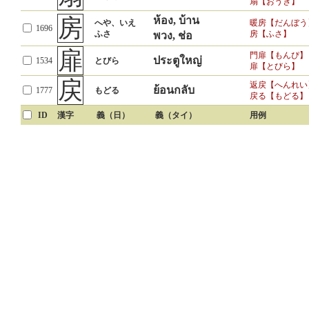
扇【おうぎ】
房
ห้อง, บ้าน
へや、いえ
暖房【だんぼう
1696
ふさ
房【ふさ】
พวง, ช่อ
扉
門扉【もんぴ】
ประตูใหญ่
1534
とびら
扉【とびら】
戻
返戻【へんれい
ย้อนกลับ
1777
もどる
戻る【もどる】
ID
漢字
義（日）
義（タイ）
用例