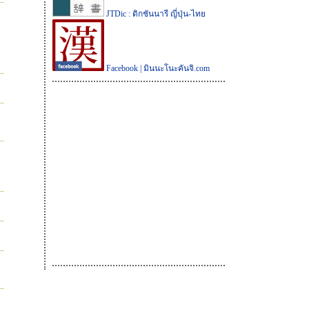
JTDic : ดิกชันนารี ญี่ปุ่น-ไทย
Facebook | มินนะโนะคันจิ.com