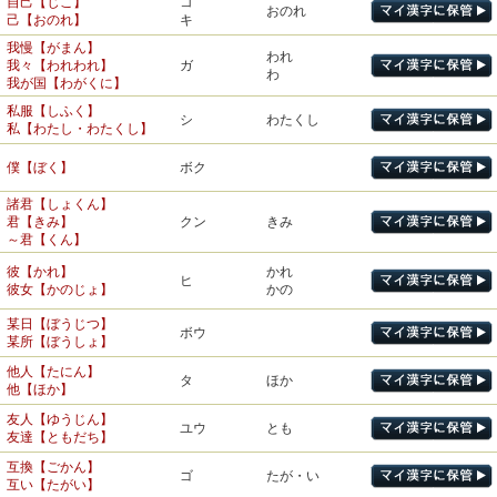
自己【じこ】
コ
ギョ
おのれ
鈴木氏【すずきし】
制御【せいぎょ】
シ
うじ
おん
公園【こうえん】
己【おのれ】
キ
ゴ
コウ
おおやけ
氏【うじ】
御社【おんしゃ】
公【おおやけ】
我慢【がまん】
宮殿【きゅうでん】
われ
家族【かぞく】
デン
との
我々【われわれ】
ガ
ゾク
殿様【とのさま】
わ
侯爵【こうしゃく】
コウ
民族【みんぞく】
テン
どの
我が国【わがくに】
～殿【どの】
私服【しふく】
国民【こくみん】
召集【しょうしゅう】
シ
わたくし
ミン
ショウ
たみ
め・す
私【わたし・わたくし】
爵位【しゃくい】
シャク
民【たみ】
召し上がる【めしあがる】
僕【ぼく】
大臣【だいじん】
ボク
恩賜【おんし】
理系【りけい】
シン
シ
たまわ・る
ケイ
総理大臣【そうりだいじ
賜る【たまわる】
文系【ぶんけい】
ジン
ん】
諸君【しょくん】
君【きみ】
クン
きみ
貢献【こうけん】
コウ
類似【るいじ】
奴隷【どれい】
みつ・ぐ
ルイ
～君【くん】
ド
やつ
貢ぐ【みつぐ】
ク
同類【どうるい】
奴【やつ】
献血【けんけつ】
ケン
彼【かれ】
かれ
付属【ふぞく】
ヒ
ゾク
献立【こんだて】
コン
彼女【かのじょ】
かの
奴隷【どれい】
レイ
金属【きんぞく】
奉納【ほうのう】
ホウ
某日【ぼうじつ】
たてまつ・る
班【はん】
ハン
ボウ
奉る【たてまつる】
ブ
紳士【しんし】
某所【ぼうしょ】
シン
紳士服【しんしふく】
組織【そしき】
く・む
他人【たにん】
呈示【ていじ】
ソ
タ
ほか
テイ
組む【くむ】
くみ
他【ほか】
贈呈【ぞうてい】
貞淑【ていしゅく】
シュク
淑女【しゅくじょ】
友人【ゆうじん】
あつ・まる
仰天【ぎょうてん】
ギョウ
あお・ぐ
ユウ
とも
収集【しゅうしゅう】
友達【ともだち】
シュウ
あつ・める
仰ぐ【あおぐ】
コウ
おお・せ
主人公【しゅじんこう】
集まる【あつまる】
つど・う
坊主【ぼうず】
シュ
ぬし
互換【ごかん】
ゴ
たが・い
臨時【りんじ】
地主【じぬし】
ス
おも
互い【たがい】
リン
のぞ・む