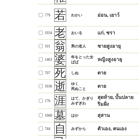
婦
防
1581
ป้องกัน
1707
ふせぐ
つま
ภรรยา
王
พระราชา
100
おうさま
若
勝
娘
ลูกสาว
อ่อน, เยาว์
ชนะ
779
874
わかい
かつ
1754
むすめ
เด็กสาว
陛
บันไดพระราชวัง
1638
宮殿の階段
負
ผู้หญิงที่ยังไม่
老
แพ้
1595
まける
嬢
แก่, ชรา
未婚の女子
1934
おいる
แต่งงาน
930
むすめ
朕
คำเรียกตัวเองของ
ลูกสาว
敗
1293
天子の自称
翁
やぶれる
จักรพรรดิ
แพ้
1469
ชายสูงอายุ
101
男の老人
（敗北）
者
คน, บุคคล
767
もの
詔
พระบรม
婆
年をとった女
916
みことのり
หญิงสูงอายุ
逃
หนี
1463
ราชโองการ
にげる
ばば
各
1394
のがす
แต่ละ...
ปล่อย, หลุด
181
おの
勅
死
みことのり
พระราชกฤษฎีกา
1291
ตาย
707
しぬ
天子の命令
共
避
ด้วยกัน
354
とも
เลี่ยง, หลบ, หนี
1547
さける
璽
逝
ゆく
พระราชลัญจกร
740
ぎょじ
ตาย
1036
死ぬこと
皆
ทุกคน, ทุกอัน
詰
อัดแน่น
166
みな
313
つめる
涯
后
สุดท้าย, บั้นปลาย
ราชินี
ทั้งหมด
はて、かぎり
おきさき
เบียด
176
540
みずぎわ
こうごう
ริมฝั่ง
จักรพรรดินี
姓
謝
ขอโทษ
นามสกุล
1015
みょうじ
あやまる
墓
768
妃
ราชินี
สุสาน
（わびる）
1660
はか
おきさき
(ขอบคุณ)
1531
こうひ
จักรพรรดินี
名
許
自
ชื่อ
1755
なまえ
อนุญาต
346
ゆるす
ตัวเอง, ตนเอง
744
みずから
姫
เจ้าหญิง
1558
ひめ
尊敬・丁寧の
ชื่อ
คำนำหน้าเพื่อ