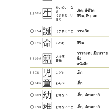
祝
ある事につく
殉
การตายด้วยความ
เฉลิมฉลอง
835
いわう
849
して命を投げ
しりぞけるこ
จงรักภักดี
排
せいめい、な
การปล่อยออก
出すこと
と
賀
การแสดงความ
生
เกิด, มีชีวิต
1468
ま
外へおしだす
การทิ้งสู่ภายนอก
146
遺
いわうこと
1026
うまれる、い
ยินดี, อวยพร
ชีวิต, ดิบ, สด
การเหลือทิ้งไว้
30
のこること
こと
きる
斥
寿
การต่อต้าน, การ
เรื่องน่ายินดี
悼
しりぞけるこ
1044
796
ことぶき
อาลัย, คร่ำครวญ
1373
いたむ
と
ขับไล่
อายุยืน
誕
การเกิด
1224
うまれること
抑
弔
ควบคุม, ยับยั้ง
ความเสียใจต่อผู้เสีย
人
คน
ひと
1838
1272
おさえる
とむらう
978
命
ระงับ, อดกลั้น
ชีวิต
にんげん
มนุษย์
ชีวิต
1756
いのち
葬
圧
กด, ดัน
性
ฝังศพ
1134
ほうむる
เพศ
6
あつ
1017
せい
แรงดัน
การลงทะเบียนราย
籍
人名簿
位
ชื่อ
ตำแหน่ง
1049
禁
じゅんい
さしとめるこ
書物
12
男
ห้าม, ต้องห้าม
389
いち
หนังสือ
ลำดับ
と
ผู้ชาย
1232
おとこ
児
格
กฏ, วิธี
きそく
เด็ก
守
731
こども
183
รักษา, ปกป้อง
784
まもる
位
ระดับ, คุณภาพ
女
童
ผู้หญิง
868
おんな
級
เด็ก
1406
わらべ
ระดับ
334
きゅう
護
まもること
รักษา, ดูแล
529
かばうこと
幼
皇
郎
ผู้ชาย
男
เด็ก, อ่อนเยาว์
1819
おさない
จักรพรรดิ
564
てんのう
1935
衛
男子
เด็กผู้ชาย
ดูแล, ป้องกัน
65
守り防ぐこと
帝
稚
みかど
ผู้หญิง
จักรพรรดิ
1316
เด็ก, อ่อนเยาว์
1240
おさないこと
おんな
天子