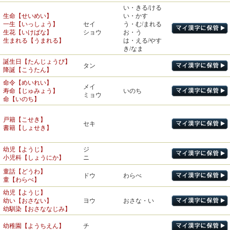
いわ・う
殉職【じゅんしょく】
祝う【いわう】
シュウ
い・きる/ける
ジュン
殉教【じゅんきょう】
生命【せいめい】
い・かす
排除【はいじょ】
ハイ
年賀状【ねんがじょう】
一生【いっしょう】
セイ
う・む/まれる
排水【はいすい】
ガ
遺産【いさん】
イ
謹賀【きんが】
生花【いけばな】
ショウ
お・う
遺言【ゆいごん】*
ユイ
生まれる【うまれる】
は・える/やす
き/なま
寿命【じゅみょう】
哀悼【あいとう】
排斥【はいせき】
セキ
ジュ
ことぶき
トウ
いた・む
寿【ことぶき】
悼む【いたむ】
誕生日【たんじょうび】
タン
降誕【こうたん】
人生【じんせい】
抑制【よくせい】
慶弔【けいちょう】
ジン
ヨク
チョウ
おさ・える
とむら・う
人間【にんげん】
ひと
命令【めいれい】
抑える【おさえる】
弔う【とむらう】
ニン
メイ
人々【ひとびと】
寿命【じゅみょう】
いのち
ミョウ
命【いのち】
葬儀【そうぎ】
圧縮【あっしゅく】
性別【せいべつ】
セイ
ソウ
ほうむ・る
アツ
葬る【ほうむる】
圧力【あつりょく】
相性【あいしょう】
ショウ
戸籍【こせき】
順位【じゅんい】
男女【だんじょ】
セキ
禁止【きんし】
書籍【しょせき】
位置【いち】
イ
くらい
キン
男性【だんせい】
ダン
禁煙【きんえん】
おとこ
～位【くらい】
長男【ちょうなん】
ナン
厳守【げんしゅ】
男の人【おとこの人】
幼児【ようじ】
ジ
合格【ごうかく】
カク
留守番【るすばん】
シュ
まも・る
小児科【しょうにか】
ニ
女性【じょせい】
格子【こうし】
コウ
守る【まもる】
ス
も・り
ジョ
女房【にょうぼう】
おんな
童話【どうわ】
子守唄【こもりうた】*
ニョ
ドウ
わらべ
女の人【おんなのひと】
一級【いっきゅう】
め
童【わらべ】
ニョウ
キュウ
女神【めがみ】
看護婦【かんごふ】
上級【じょうきゅう】
ゴ
幼児【ようじ】
護衛【ごえい】
天皇【てんのう】*
コウ
新郎【しんろう】
幼い【おさない】
ヨウ
おさな・い
ロウ
衛星【えいせい】
皇居【こうきょ】
オウ
野郎【やろう】
幼馴染【おさななじみ】
エイ
自衛隊【じえいたい】
帝国【ていこく】
テイ
幼稚園【ようちえん】
新婦【しんぷ】
チ
防災【ぼうさい】
帝王【ていおう】