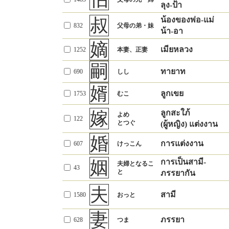
慎
争
与
ระมัดระวัง
959
つつしむ
ลุง-ป้า
ต่อสู้, สู้รบ
1128
あらそう
ให้, มอบให้
1816
あたえる
叔
น้องของพ่อ-แม่
儀
พิธี
闘
貸
礼式
832
父母の弟・妹
300
ต่อสู้, สู้รบ
1399
たたかう
ให้ยืม
1189
かす
น้า-อา
規範
มารยาท
嫡
借
謀
วางแผน
式
พิธี
เมียหลวง
1252
本妻、正妻
ยืม
773
かりる
1705
はかる
746
しき
ไตร่ตรอง
รูปแบบ
嗣
遭
侵
ทายาท
690
しし
เจอ, ประสบ
宴
การจัดเลี้ยง-เฉลิม
1139
あう
酒食を設け、
รุกล้ำ
953
おかす
78
楽しむこと
ฉลอง
婿
遇
การประสบ-พบเจอ
妨
ลูกเขย
思いがけなく
1753
むこ
さまたげる
催
409
ขัดขวาง, ก่อกวน
1692
出会うこと
โดยไม่ทันคิด
じゃまする
จัดงาน
625
もよおす
嫁
ลูกสะใภ้
阻
招
よめ
122
จำกัด, ป้องกัน
1109
はばむ
เชิญ
การเปิด
890
まねく
とつぐ
(ผู้หญิง) แต่งงาน
披
การทำให้เป็นที่
1536
ひろめること
迎
婚
抵
การต่อต้าน
さからうこと
ไปรับ, ต้อนรับ
การแต่งงาน
450
むかえる
กว้างขวาง
607
けっこん
1321
おおかた
ส่วนใหญ่
贈
扶
おくる
姻
การเป็นสามี-
มอบของ
1147
抗
夫婦となるこ
การต่อต้าน
การช่วยเหลือ
1586
たすけること
さからうこと
（贈与）
43
552
と
ภรรยากัน
はりあつこと
การแข่งขัน
誓
養
สาบาน
1034
ちかう
เลี้ยงดู
1837
やしなう
拒
夫
ปฏิเสธ
สามี
342
こばむ
1580
おっと
慶
ความยินดี
育
めでたいこと
เลี้ยงดู, สั่งสอน
そだてる
433
34
ことわる
断
いわい
ปฏิเสธ
妻
การเฉลิมฉลอง
そだつ
เติบโต
ภรรยา
1229
たつ（続けて
628
つま
ขัดขวาง
いたものを）