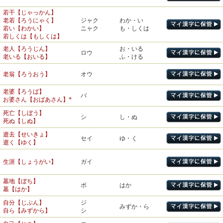
フ
ボウ
ふせ・ぐ
夫婦【ふうふ】
防ぐ【ふせぐ】
若干【じゃっかん】
王様【おうさま】
オウ
老若【ろうにゃく】
勝負【しょうぶ】
王国【おうこく】
ジャク
わか・い
か・つ
ショウ
娘【むすめ】
むすめ
若い【わかい】
勝つ【かつ】
ニャク
も・しくは
まさ・る
天皇陛下【てんのうへい
若しくは【もしくは】
か】
ヘイ
ま・ける
負担【ふたん】
老人【ろうじん】
両陛下【りょうへいか】
フ
お・いる
ま・かす
負ける【まける】
ロウ
お嬢さん【おじょうさん】
ジョウ
老いる【おいる】
ふ・ける
お・う
朕【ちん】
チン
失敗【しっぱい】
ハイ
やぶ・れる
老翁【ろうおう】
オウ
敗れる【やぶれる】
学者【がくしゃ】
シャ
もの
詔書【しょうしょ】
若者【わかもの】
に・げる
老婆【ろうば】
ショウ
みことのり
逃走【とうそう】
バ
大詔【たいしょう】
に・がす
お婆さん【おばあさん】*
逃げる【にげる】
トウ
各～【かく】
のが・す
カク
おの
逃す【のがす】
各々【おのおの】
詔勅【しょうちょく】
死亡【しぼう】
のが・れる
チョク
シ
し・ぬ
勅命【ちょくめい】
死ぬ【しぬ】
共通【きょうつう】
避難【ひなん】
キョウ
とも
ヒ
さ・ける
共に【ともに】
国璽【こくじ】
避ける【さける】
逝去【せいきょ】
ジ
セイ
ゆ・く
御璽【ぎょじ】
逝く【ゆく】
皆勤【かいきん】
つ・める
詰問【きつもん】
皆様【みなさま】
カイ
みな
皇后【こうごう】
キツ
つ・まる
詰める【つめる】
皆【みんな】
生涯【しょうがい】
后妃【こうひ】
ガイ
コウ
つ・む
お后【おきさき】
姓名【せいめい】
セイ
感謝【かんしゃ】
小姓【こしょう】
ショウ
シャ
あやま・る
墓地【ぼち】
后妃【こうひ】
謝る【あやまる】
ボ
はか
墓【はか】
妃殿下【ひでんか】
ヒ
有名【ゆうめい】
お妃【おきさき】
メイ
許可【きょか】
本名【ほんみょう】
な
自分【じぶん】
ジ
キョ
ゆる・す
ミョウ
みずか・ら
許す【ゆるす】
名前【なまえ】
自ら【みずから】
シ
姫様【ひめさま】
ひめ
氏名【しめい】
御飯【ごはん】