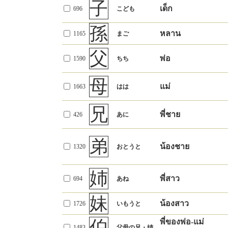
卑
僚
軍隊の階級の
子
佐
1529
いやしい
เพื่อน
1879
と
ละโมภ
ともだち
เด็ก
นายพัน
696
615
こども
一
承
さかん
輩
รับ (คำสั่ง)
888
ともがら
うけたまわる
勲
สิ่งที่ทำเพื่อประเทศ
เพื่อน
1473
国家に尽かし
孫
援
416
なかま
หลาน
การช่วยเหลือ
1165
80
まご
たすけること
た功労
เหรียญตรา
致
閥
(รูปถ่อมตน) ทำ
1242
いたす
พรรคพวก
功
1505
排他的な集団
協
ちからをあわ
父
ความสำเร็จ
535
てがら
ความร่วมมือ
356
พ่อ
1590
ちち
せること
般
ประเภทสิ่งของ-
尊
น่าเคารพ
賞
1518
物事の種類
1166
こう
とうとい
請
รางวัล
919
しょうひん
เรื่องราว
สูงส่ง
การขอร้อง
母
1035
願い求めるこ
แม่
1663
はは
と
褒
สะสม
敬
募
ชม, สรรเสริญ
1682
ほめる
เคารพ
託
การพึ่งพา
437
うやまう
เพิ่มสูงขึ้น
1659
つのる
たよること
1205
兄
たのむこと
การขอร้อง
賛
รุนแรงขึ
พี่ชาย
426
あに
力をそえるこ
謙
ร่วมแรง
680
へりくだるこ
การถ่อมตัว
484
と
孤
依
พึ่งพา
と
คนเดียวลำพัง
506
ひとりぼっち
13
よる
称
การเรียก
ขึ้นอยู่กับ
恭
呼ぶこと
弟
うやうやしい
907
การเคารพ, ยกย่อง
362
น้องชาย
1320
おとうと
呼び名
ชื่อเรียก
うやまうこと
独
ลำพัง
ひとり
頼
ขอร้อง
1418
たのむ
1846
誉
ドイツ
(ประเทศ) เยอรมัน
謹
ระวังรักษาร่างกาย-
たのもしい
พึ่งพาได้
เกียรติยศ
1817
ほまれ
394
つつしむ
姉
จิตใจให้บริสุทธิ์
挑
ท้าทาย
พี่สาว
694
あね
かかわること
渉
การเข้าไปเกี่ยวข้อง
1277
いどむ
あらわすこと
彰
ผจญภัย
898
水中を歩き渡
おそれつつし
การประกาศ, แสดง
887
あきらかにす
การเดินข้ามน้ำ
粛
ること
妹
むこと
ること
เคร่งขรึม
837
競
น้องสาว
1726
いもうと
うやうやしく
譲
แข่งขัน
353
きそう
เสียสละ, ยกให้
938
ゆずる
すること
ID
漢字
義（日）
義（タイ）
伯
พี่ของพ่อ-แม่
1483
父母の兄・姉