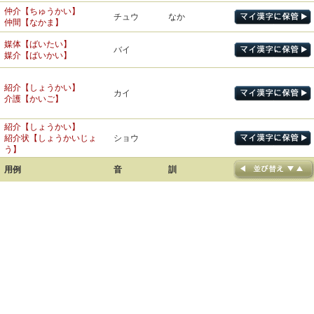
臨む【のぞむ】
集団【しゅうだん】
主な【おもな】
ダン
仲介【ちゅうかい】
団体【だんたい】
チュウ
なか
顧客【こきゃく】
キャク
仲間【なかま】
拝謁【はいえつ】
旅客【りょかく】
エツ
カク
む・れる
群島【ぐんとう】
謁見【えっけん】
グン
む・れ
媒体【ばいたい】
群れる【むれる】
来賓【らいひん】
バイ
むら
媒介【ばいかい】
賓客【ひんかく・ひんきゃ
ヒン
伺候【しこう】
シ
うかが・う
く】
伺う【うかがう】
シュウ
公衆【こうしゅう】
シュ
たっと・い
紹介【しょうかい】
参加【さんか】
カイ
貴重【きちょう】
とうと・い
介護【かいご】
サン
まい・る
キ
大会【たいかい】
参る【まいる】
貴い【とうとい】
たっと・ぶ
カイ
会釈【えしゃく】
あ・う
とうと・ぶ
エ
用例
音
訓
紹介【しょうかい】
会う【あう】
紹介状【しょうかいじょ
ショウ
用例
音
訓
用例
音
訓
う】
用例
音
訓