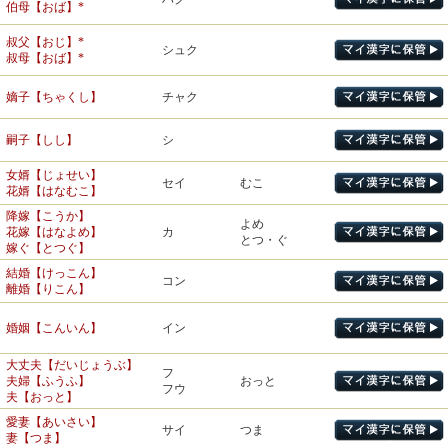
戦争【せんそう】
給与【きゅうよ】
シン
つつし・む
伯母【おば】*
ソウ
あらそ・う
慎む【つつしむ】
ヨ
あた・える
争う【あらそう】
与える【あたえる】
叔父【おじ】*
儀式【ぎしき】
戦闘【せんとう】
賃貸【ちんたい】
シュク
ギ
トウ
たたか・う
タイ
か・す
叔母【おば】*
礼儀【れいぎ】
戦う【たたかう】
貸す【かす】
借金【しゃっきん】
無謀【むぼう】
ボウ
入学式【にゅうがくしき】
嫡子【ちゃくし】
チャク
シャク
か・りる
はか・る
シキ
借りる【かりる】
謀る【はかる】
ム
方式【ほうしき】
遭難【そうなん】
嗣子【しし】
シ
侵入【しんにゅう】
ソウ
あ・う
宴会【えんかい】
シン
おか・す
遭う【あう】
エン
侵す【おかす】
披露宴【ひろうえん】
女婿【じょせい】
遭遇【そうぐう】
セイ
むこ
妨害【ぼうがい】
グウ
花婿【はなむこ】
ボウ
さまた・げる
開催【かいさい】
待遇【たいぐう】
妨げる【さまたげる】
サイ
もよお・す
催す【もよおす】
降嫁【こうか】
よめ
阻止【そし】
招待【しょうたい】
花嫁【はなよめ】
カ
ソ
はば・む
ショウ
まね・く
とつ・ぐ
阻む【はばむ】
招く【まねく】
嫁ぐ【とつぐ】
披露【ひろう】
ヒ
披歴【ひれき】
歓迎【かんげい】
結婚【けっこん】
抵抗【ていこう】
ゲイ
むか・える
コン
テイ
迎える【むかえる】
離婚【りこん】
大抵【たいてい】
寄贈【きぞう】
ゾウ
扶養【ふよう】
おく・る
フ
対抗【たいこう】
贈る【おくる】
ソウ
婚姻【こんいん】
イン
扶育【ふいく】
コウ
抗菌【こうきん】
誓約【せいやく】
栄養【えいよう】
セイ
ちか・う
大丈夫【だいじょうぶ】
ヨウ
やしな・う
誓う【ちかう】
拒否【きょひ】
フ
養う【やしなう】
キョ
こば・む
夫婦【ふうふ】
おっと
拒む【こばむ】
フウ
夫【おっと】
慶弔金【けいちょうきん】
教育【きょういく】
そだ・つ
ケイ
遮断【しゃだん】
イク
慶事【けいじ】
育てる【そだてる】
そだ・てる
た・つ
愛妻【あいさい】
断る【ことわる】
ダン
サイ
つま
ことわ・る
妻【つま】
断つ【たつ】
祝日【しゅくじつ】
シュク