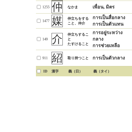
団
（むかう）
เข้าร่วม
กลุ่ม
1226
しゅうだん
仲
客
เพื่อน, มิตร
1255
なかま
謁
การเข้าเฝ้า, การ
แขก, ลูกค้า
315
おきゃく
73
おめみえ
群
เข้าพบ
ฝูง, กลุ่ม
媒
การเป็นสื่อกลาง
420
むれる
仲立ちをする
1477
賓
うやまうべき
こと、仲介
การเป็นตัวแทน
伺
(รูปถ่อมตน) ถาม
แขกผู้เคารพยกย่อง
1574
客
685
うかがう
衆
ฝูงชน
ไปเยี่ยม, พบ
大勢
การอยู่ระหว่าง
815
仲立ちするこ
介
多くのひと
คนจำนวนมาก
参
กลาง
149
と
貴
น่าเคารพ
(รูปถ่อมตน) ไป, มา
672
まいる
292
とうとい
たすけること
会
การช่วยเหลือ
สูงส่ง
あう
พบ
150
（人とあう）
ID
漢字
義（日）
義（タイ）
紹
การเป็นตัวกลาง
911
取り持つこと
ID
漢字
義（日）
義（タイ）
ID
漢字
義（日）
義（タイ）
ID
漢字
義（日）
義（タイ）