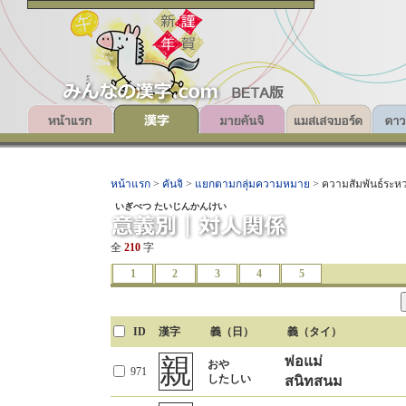
หน้าแรก
>
คันจิ
>
แยกตามกลุ่มความหมาย
> ความสัมพันธ์ระหว
いぎべつ たいじんかんけい
全
210
字
1
2
3
4
5
ID
ID
ID
ID
ID
漢字
漢字
漢字
漢字
漢字
義（日）
義（日）
義（日）
義（日）
義（日）
義（タイ）
義（タイ）
義（タイ）
義（タイ）
義（タイ）
申
雅
徒
เพื่อน, มิตร
みやびやかな
親
助
พ่อแม่
なかま
おや
(รูปถ่อมตน) พูด
หรูหรา, สง่างาม
965
147
もうす
1354
ช่วยเหลือ
971
866
たすける
こと
あるくこと
การเดิน
したしい
สนิทสนม
啓
申し上げるこ
ต่ำทราม
การกล่าว
427
なかま