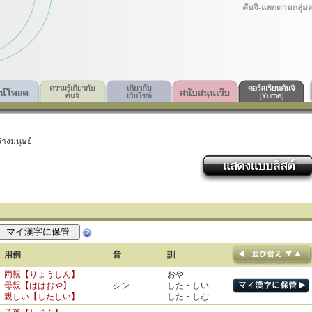
คันจิ-แยกตามกลุ่ม
่างมนุษย์
用例
用例
用例
用例
用例
音
音
音
音
音
訓
訓
訓
訓
訓
両親【りょうしん】
救助【きゅうじょ】
おや
たす・ける
申請【しんせい】
生徒【せいと】
優雅【ゆうが】
シン
ガ
もう・す
ト
母親【ははおや】
助ける【たすける】
シン
ジョ
した・しい
たす・かる
申す【もうす】
徒歩【とほ】
親しい【したしい】
助平【すけべい】
した・しむ
すけ
いや・しい
卑劣【ひれつ】
同僚【どうりょう】
拝啓【はいけい】
ケイ