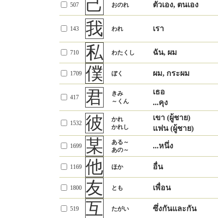
己
氏
御
なまえ
ตัวเอง, ตนเอง
507
おのれ
708
524
公
意を添える接
～し
คำเรียกต่อท้ายชื่อ
ความสุภาพ
สาธารณะ
534
おおやけ
頭
我
族
ครอบครัว
殿
เจ้านาย, ท่าน...
เรา
侯
ขั้นที่สองของยศ
143
われ
五等爵の第２
1161
かぞく
1349
とのさま
531
ตระกูล
ที่พักของชนชั้นสูง
位
ขุนนาง
私
民
召
ประชากร
爵
ฉัน, ผม
710
わたくし
(รูปยกย่อง) กิน, ดื่ม
1746
877
たみ
めす
ยศขุนนาง
776
貴族の階級
พลเมือง
僕
賜
ผม, กระผม
(ผู้ใหญ่) ให้
1709
ぼく
系
แผนก, สาย
臣
分類、部門
724
たまわる
ผู้ที่ทำงานรับใช้
440
969
仕える者
รับ (จากผู้ใหญ่)
つながること
การเชื่อมต่อ
君
เธอ
きみ
貢
417
類
奴
มอบ, ถวาย
～くん
578
みつぐ
...คุง
ชนิด, ประเภท
1902
しゅるい
คนรับใช้
1363
召使い
献
彼
เขา (ผู้ชาย)
属
たてまつるこ
かれ
つき従うこと
隷
การมอบ, อุทิศ
คนรับใช้
478
1532
สังกัด, ขึ้นกับ
召使い
1159
と
かれし
แฟน (ผู้ชาย)
1909
つらなること
徒刑の罪人
นักโทษ
奉
班
某
ある～
มอบ, ถวาย
1669
たてまつる
กลุ่ม
...หนึ่ง
1515
はん
1699
紳
คนที่มีระดับ-การ
身分・教養の
あの～
968
優れて高い人
ศึกษา
さしあげるこ
組
他
呈
くむ
กลุ่ม
อื่น
1107
การถวาย, แสดง
1169
ほか
1313
と
くみ
淑
ผู้ดี
しとやかなこ
現れること
834
友
と
คุณงามความดี
รวม, รวบรวม,
仰
เพื่อน
1800
とも
集
แหงน
377
あおぐ
สะสม
819
あつまる
主
เจ้าของ
互
ぬし
รวมกลุ่ม
782
臨
ซึ่งกันและกัน
เผชิญ
519
たがい
のぞむ
おも
สำคัญ
1896