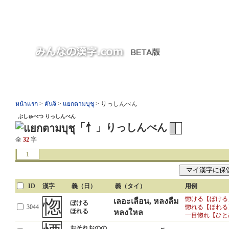
หน้าแรก
>
คันจิ
>
แยกตามบุชุ
> りっしんべん
ぶしゅべつ りっしんべん
「忄」りっしんべん
全
32
字
1
ID
漢字
義（日）
義（タイ）
用例
惚ける【ぼける
惚
เลอะเลือน, หลงลืม
ぼける
3044
惚れる【ほれる
ほれる
หลงใหล
一目惚れ【ひと
おそれおのの