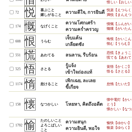
惜しい【おしい
悦
喜ぶこと
悦楽【えつらく
ความดีใจ, การยินดี
72
嬉しがること
満悦【まんえつ
慨
ความโศกเศร้า
憤慨【ふんがい
174
なげくこと
慨嘆【がいたん
ความคร่ำครวญ
恨
เจ็บแค้น
悔恨【かいこん
608
うらむ
恨む【うらむ】
เกลียดชัง
慌
恐慌【きょうこ
ลนลาน, รีบร้อน
551
あわてる
慌てる【あわて
悟
รู้แจ้ง
覚悟【かくご】
525
さとる
悟る【さとる】
เข้าใจถ่องแท้
惰
เพิกเฉย, ละเลย
1174
怠けること
怠惰【たいだ】
ขี้เกียจ
懐中電灯【かい
懐
โหยหา, คิดถึงอดีต
158
なつかしい
とう】
懐かしい【なつ
たのしいこと
愉
ความสนุก
愉快【ゆかい】
1792
よろこばしい
愉楽【ゆらく】
ความยินดี, พอใจ
こと