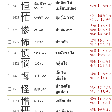
恒
ปกติจะไม่
常に変わらな
550
恒例【こうれい
いこと
เปลี่ยนแปลง
忙
忙中【ぼうちゅ
ยุ่ง (ไม่ว่าง)
1695
いそがしい
忙しい【いそが
悲惨【ひさん】
惨
น่าสมเพช
674
みじめ
無惨【むざん】
惨め【みじめ】
怖
恐怖【きょうふ
น่ากลัว
1585
こわい
怖い【こわい】
慎
慎重【しんちょ
ระมัดระวัง
959
つつしむ
慎む【つつしむ
悩
苦悩【くのう】
กลุ้มใจ
1452
なやむ
悩む【なやむ】
悔
เจ็บใจ
後悔【こうかい
157
くやしい
悔しい【くやし
เสียใจ
怪
น่าสงสัย
怪人【かいじん
156
あやしい
怪しい【あやし
ดูแปลก
憎
愛憎【あいぞう
เกลียดชัง
1144
にくむ
憎む【にくむ】
惜
惜敗【せきはい
น่าเสียดาย
1043
おしい