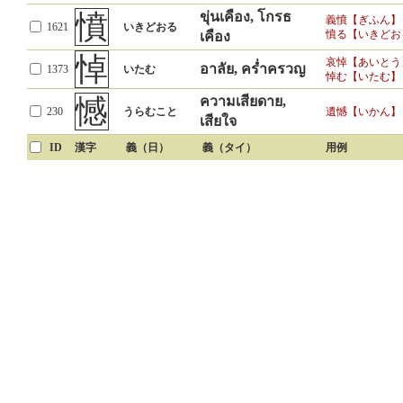
憤
ขุ่นเคือง, โกรธ
義憤【ぎふん】
1621
いきどおる
憤る【いきどお
เคือง
悼
哀悼【あいとう
อาลัย, คร่ำครวญ
1373
いたむ
悼む【いたむ】
憾
ความเสียดาย,
230
うらむこと
遺憾【いかん】
เสียใจ
ID
漢字
義（日）
義（タイ）
用例