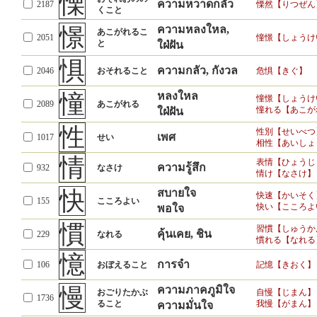
慄
ความหวาดกลัว
2187
慄然【りつぜん
くこと
憬
ความหลงใหล,
あこがれるこ
2051
憧憬【しょうけ
と
ใฝ่ฝัน
惧
ความกลัว, กังวล
2046
おそれること
危惧【きぐ】
憧
หลงใหล
憧憬【しょうけ
2089
あこがれる
憧れる【あこが
ใฝ่ฝัน
性
性別【せいべつ
เพศ
1017
せい
相性【あいしょ
情
表情【ひょうじ
ความรู้สึก
932
なさけ
情け【なさけ】
快
สบายใจ
快速【かいそく
155
こころよい
快い【こころよ
พอใจ
慣
習慣【しゅうか
คุ้นเคย, ชิน
229
なれる
慣れる【なれる
憶
การจำ
106
おぼえること
記憶【きおく】
慢
ความภาคภูมิใจ
おごりたかぶ
自慢【じまん】
1736
ること
我慢【がまん】
ความมั่นใจ