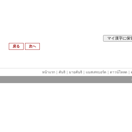
戻る
次へ
หน้าแรก
｜
คันจิ
｜
มายคันจิ
｜
แมสเสจบอร์ด
｜
ดาวน์โหลด
｜