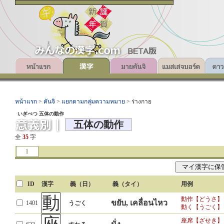
หน้าแรก
>
คันจิ
>
แยกตามกลุ่มความหมาย
> ร่างกาย
いぎべつ 五体の動作
五体の動作
全
35
字
1
ID
漢字
義（日）
義（タイ）
用例
動
動作【どうさ】
ขยับ, เคลื่อนไหว
1401
うごく
動く【うごく】
座席【ざせき】