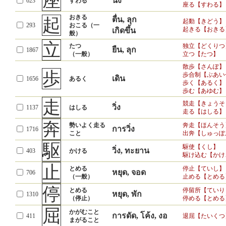
座
นั่ง
623
すわる
座る【すわる】
おきる
起
ตื่น, ลุก
起動【きどう】
293
おこる（一
起きる【おきる
เกิดขึ้น
般）
立
たつ
独立【どくりつ
ยืน, ลุก
1867
（一般）
立つ【たつ】
散歩【さんぽ】
歩
歩合制【ぶあい
เดิน
1656
あるく
歩く【あるく】
歩む【あゆむ】
走
競走【きょうそ
วิ่ง
1137
はしる
走る【はしる】
奔
勢いよく走る
奔走【ほんそう
การวิ่ง
1716
こと
出奔【しゅっぽ
駆
駆使【くし】
วิ่ง, ทะยาน
403
かける
駆け込む【かけ
止
とめる
停止【ていし】
หยุด, จอด
706
（一般）
止める【とめる
停
とめる
停留所【ていり
หยุด, พัก
1310
（停止）
停める【とめる
屈
かがむこと
การดัด, โค้ง, งอ
411
退屈【たいくつ
まがること