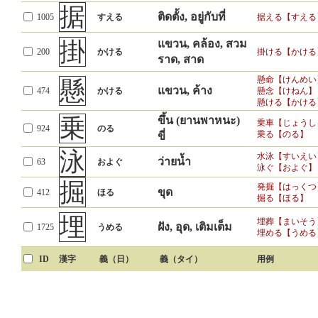
据
ติดตั้ง, อยู่กับที่
1005
すえる
据える【すえる
掛
แขวน, คล้อง, สวม
200
かける
掛ける【かける
ราด, สาด
懸命【けんめい
懸
แขวน, ค้าง
474
かける
懸念【けねん】
懸ける【かける
乗
ขึ้น (ยานพาหนะ)
乗車【じょうし
924
のる
乗る【のる】
ขี่
泳
水泳【すいえい
ว่ายน้ำ
63
およぐ
泳ぐ【およぐ】
掘
発掘【はっくつ
ขุด
412
ほる
掘る【ほる】
埋
埋葬【まいそう
ฝัง, อุด, เติมเต็ม
1725
うめる
埋める【うめる
ID
漢字
義（日）
義（タイ）
用例