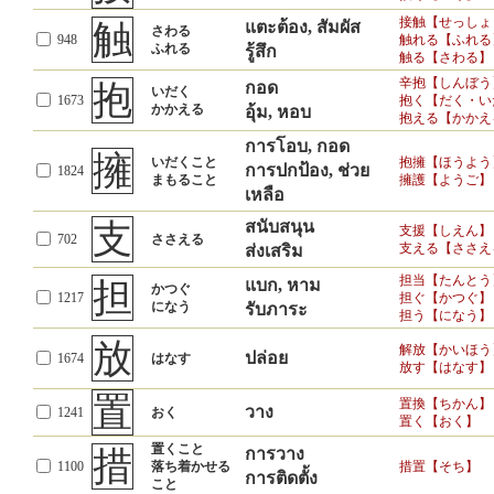
接触【せっしょ
触
แตะต้อง, สัมผัส
さわる
948
触れる【ふれる
ふれる
รู้สึก
触る【さわる】
辛抱【しんぼう
抱
กอด
いだく
1673
抱く【だく・い
かかえる
อุ้ม, หอบ
抱える【かかえ
การโอบ, กอด
擁
いだくこと
抱擁【ほうよう
การปกป้อง, ช่วย
1824
まもること
擁護【ようご】
เหลือ
支
สนับสนุน
支援【しえん】
702
ささえる
支える【ささえ
ส่งเสริม
担当【たんとう
担
แบก, หาม
かつぐ
1217
担ぐ【かつぐ】
になう
รับภาระ
担う【になう】
放
解放【かいほう
ปล่อย
1674
はなす
放す【はなす】
置
置換【ちかん】
วาง
1241
おく
置く【おく】
置くこと
措
การวาง
1100
落ち着かせる
措置【そち】
การติดตั้ง
こと