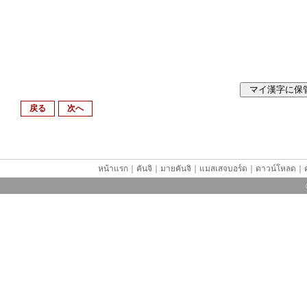
戻る
次へ
หน้าแรก
｜
คันจิ
｜
มายคันจิ
｜
แมสเสจบอร์ด
｜
ดาวน์โหลด
｜