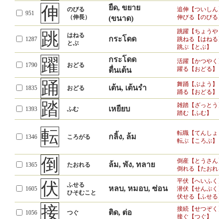
伸
ยืด, ขยาย
のびる
追伸【ついしん
951
（伸長）
伸びる【のびる
(ขนาด)
跳躍【ちょうや
跳
はねる
กระโดด
1287
跳ねる【はねる
とぶ
跳ぶ【とぶ】
躍
กระโดด
活躍【かつやく
1790
おどる
躍る【おどる】
ตื่นเต้น
踊
舞踊【ぶよう】
เต้น, เต้นรำ
1835
おどる
踊る【おどる】
踏
雑踏【ざっとう
เหยียบ
1393
ふむ
踏む【ふむ】
転
転職【てんしょ
กลิ้ง, ล้ม
1346
ころがる
転ぶ【ころぶ】
倒
倒産【とうさん
ล้ม, พัง, ทลาย
1365
たおれる
倒れる【たおれ
平伏【へいふく
伏
ふせる
หลบ, หมอบ, ซ่อน
1605
潜伏【せんぷく
ひそむこと
伏せる【ふせる
接
接続【せつぞく
ติด, ต่อ
1056
つぐ
接ぐ【つぐ】