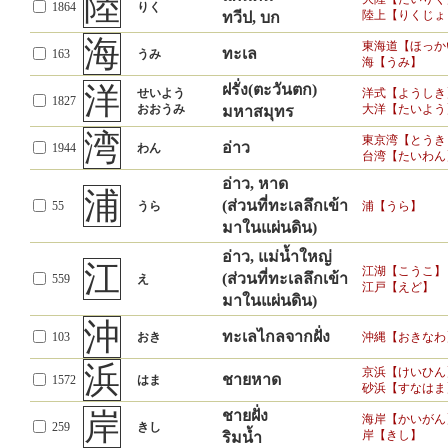
陸
1864
りく
陸上【りくじょ
ทวีป, บก
海
東海道【ほっか
ทะเล
163
うみ
海【うみ】
洋
ฝรั่ง(ตะวันตก)
せいよう
洋式【ようしき
1827
おおうみ
大洋【たいよう
มหาสมุทร
湾
東京湾【とうき
อ่าว
1944
わん
台湾【たいわん
อ่าว, หาด
浦
(ส่วนที่ทะเลลึกเข้า
55
うら
浦【うら】
มาในแผ่นดิน)
อ่าว, แม่น้ำใหญ่
江
江湖【こうこ】
(ส่วนที่ทะเลลึกเข้า
559
え
江戸【えど】
มาในแผ่นดิน)
沖
ทะเลไกลจากฝั่ง
103
おき
沖縄【おきなわ
浜
京浜【けいひん
ชายหาด
1572
はま
砂浜【すなはま
岸
ชายฝั่ง
海岸【かいがん
259
きし
岸【きし】
ริมน้ำ