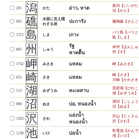
潟
新潟【にいがた
อ่าว, หาด
201
かた
潟【かた】
礁
水面に見え隠
ปะการัง
905
珊瑚礁【さんご
れする岩
島
バリ島【バリと
เกาะ
1372
しま
島【しま】
州
รัฐ
本州【ほんしゅ
805
しゅう
州【す】
หาดตื้น
岬
แหลม
1742
みさき
岬【みさき】
崎
崎【さき】
แหลม
652
さき
川崎【かわさき
湖
琵琶湖【びわこ
ทะเลสาบ
513
みずうみ
湖【みずうみ】
沼
湖沼【こしょう
บ่อ, หนองน้ำ
896
ぬま
沼【ぬま】
沢
แอ่งน้ำ
沢山【たくさん
1203
さわ
沢【さわ】
หนองน้ำ
池
乾電池【かんで
บ่อน้ำ
1238
いけ
池【いけ】