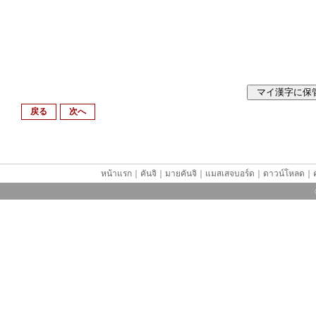
戻る
次へ
หน้าแรก
｜
คันจิ
｜
มายคันจิ
｜
แมสเสจบอร์ด
｜
ดาวน์โหลด
｜