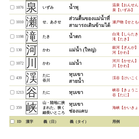
泉
温泉【おんせん
น้ำพุ
1076
いずみ
泉【いずみ】
瀬
ส่วนตื้นของแม่น้ำที่
1010
せ、あさせ
瀬戸物【せとも
สามารถเดินข้ามได้
滝
白滝【しらたき
น้ำตก
1198
たき
滝【たき】
河
銀河【ぎんが】
แม่น้ำ (ใหญ่)
130
かわ
河【かわ】
川
河川【かせん】
แม่น้ำ
1072
かわ
川【かわ】
渓
หุบเขา
たに
439
渓谷【けいこく
谷川
สายน้ำ
谷
峡谷【きょうこ
หุบเขา
1213
たに
谷【たに】
山・陸地に挟
峡
หุบเขา
359
まれた、狭く
海峡【かいきょ
ช่องแคบ
細長いところ
ID
漢字
義（日）
義（タイ）
用例