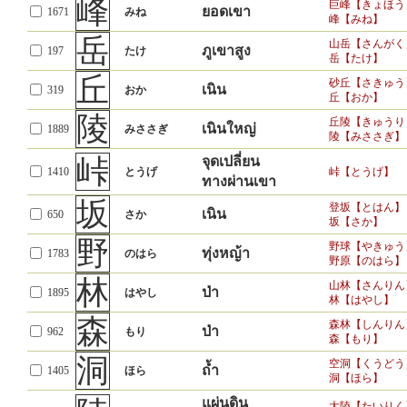
峰
巨峰【きょほう
ยอดเขา
1671
みね
峰【みね】
岳
山岳【さんがく
ภูเขาสูง
197
たけ
岳【たけ】
丘
砂丘【さきゅう
เนิน
319
おか
丘【おか】
陵
丘陵【きゅうり
เนินใหญ่
1889
みささぎ
陵【みささぎ】
峠
จุดเปลี่ยน
1410
とうげ
峠【とうげ】
ทางผ่านเขา
坂
登坂【とはん】
เนิน
650
さか
坂【さか】
野
野球【やきゅう
ทุ่งหญ้า
1783
のはら
野原【のはら】
林
山林【さんりん
ป่า
1895
はやし
林【はやし】
森
森林【しんりん
ป่า
962
もり
森【もり】
洞
空洞【くうどう
ถ้ำ
1405
ほら
洞【ほら】
แผ่นดิน
大陸【たいりく