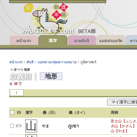
หน้าแรก
>
คันจิ
>
แยกตามกลุ่มความหมาย
> ภูมิศาสตร์
いぎべつ 地形
地形
全
38
字
1
ID
漢字
義（日）
義（タイ）
用例
富士山【ふじさ
山
ภูเขา
673
やま
火山【かざん】
山【やま】