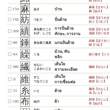
綿【わた】
麻
麻薬【まやく】
ป่าน
1724
あさ
麻【あさ】
紡
紡績【ぼうせき
ปั่นด้าย
1702
つむぐ
紡ぐ【つむぐ】
績
การปั่นด้าย
糸を紡ぐこと
紡績【ぼうせき
1050
わざ、しごと
成績【せいせき
ทักษะ, การงาน
錘
紡錘【ぼうすい
แกนปั่นด้าย
999
糸を紡ぐ道具
錘【つむ】
繰
ม้วน, พัน
414
くる
繰り返す【くり
พลิก
繊
เส้นใย
せんい
1083
繊維【せんい】
こまかいこと
ความละเอียด
維
เส้นใย
すじ
繊維【せんい】
25
つなぐこと
維持【いじ】
การเชื่อมต่อ
糸
繭糸【けんし】
ด้าย
711
いと
糸【いと】
布
財布【さいふ】
ผ้า
1583
ぬの
布【ぬの】
かわ