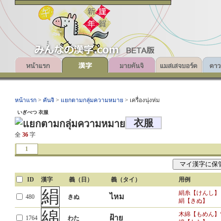
หน้าแรก
>
คันจิ
>
แยกตามกลุ่มความหมาย
> เครื่องนุ่งห่ม
いぎべつ 衣服
衣服
全
36
字
1
ID
漢字
義（日）
義（タイ）
用例
絹
絹糸【けんし】
ไหม
480
きぬ
絹【きぬ】
綿
木綿【もめん】
ฝ้าย
1764
わた