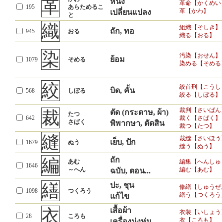
革
หนัง
革命【かくめい
195
あらためるこ
革【かわ】
เปลี่ยนแปลง
と
織
組織【そしき】
ถัก, ทอ
945
おる
織る【おる】
染
汚染【おせん】
ย้อม
1079
そめる
染める【そめる
絞
絞首刑【こうし
บิด, คั้น
568
しぼる
絞る【しぼる】
裁判【さいばん
裁
ตัด (กระดาษ, ผ้า)
たつ
642
裁く【さばく】
さばく
พิพากษา, ตัดสิน
裁つ【たつ】
縫
裁縫【さいほう
เย็บ, ปัก
1679
ぬう
縫う【ぬう】
編
ถัก
あむ
編集【へんしゅ
1646
～へん
編む【あむ】
ฉบับ, ตอน...
繕
ปะ, ชุน
修繕【しゅうぜ
1098
つくろう
繕う【つくろう
แก้ไข
衣
เสื้อผ้า
衣装【いしょう
28
ころも
衣【ころも】
เครื่องนุ่งห่ม