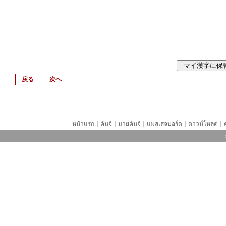
戻る
次へ
หน้าแรก
｜
คันจิ
｜
มายคันจิ
｜
แมสเสจบอร์ด
｜
ดาวน์โหลด
｜