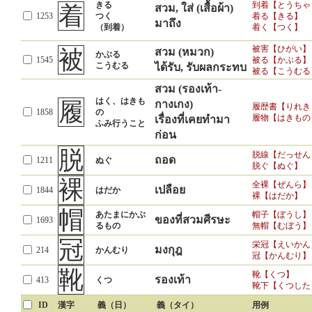
きる
到着【とうちゃ
着
สวม, ใส่ (เสื้อผ้า)
1253
つく
着る【きる】
มาถึง
（到着）
着く【つく】
被害【ひがい】
被
สวม (หมวก)
かぶる
1545
被る【かぶる】
こうむる
ได้รับ, รับผลกระทบ
被る【こうむる
สวม (รองเท้า-
はく、はきも
履
กางเกง)
履歴書【りれき
1858
の
履物【はきもの
เรื่องที่เคยทำมา
ふみ行うこと
ก่อน
脱
脱線【だっせん
ถอด
1211
ぬぐ
脱ぐ【ぬぐ】
裸
全裸【ぜんら】
เปลือย
1844
はだか
裸【はだか】
帽
あたまにかぶ
帽子【ぼうし】
ของที่สวมศีรษะ
1693
るもの
無帽【むぼう】
冠
栄冠【えいかん
มงกุฎ
214
かんむり
冠【かんむり】
靴
靴【くつ】
รองเท้า
413
くつ
靴下【くつした
ID
漢字
義（日）
義（タイ）
用例