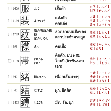
服
衣服【いふく】
เสื้อผ้า
1609
ふく
制服【せいふく
衣装【いしょう
装
แต่งตัว
1136
よそおう
服装【ふくそう
ตกแต่ง
装う【よそおう
物の表面の模
紋
ลวดลายบนสิ่งของ
指紋【しもん】
1779
様
紋章【もんしょ
ตราประจำตระกูล
家のしるし
襟
開襟【かいきん
คอเสื้อ
393
えり
襟【えり】
ติดตัว, ปน-ผสม
帯
おびる
携帯【けいたい
โอะบิ (ผ้าพันรอบ
1180
おび
帯びる【おびる
เอว)
一緒【いっしょ
緒
เชือกเส้นบางๆ
862
細いひも
情緒【じょうち
鼻緒【はなお】
結
結婚【けっこん
ผูก, ยึดติด
460
むすぶ
結ぶ【むすぶ】
縛
束縛【そくばく
มัด, รัด, ผูก
1493
しばる
縛る【しばる】