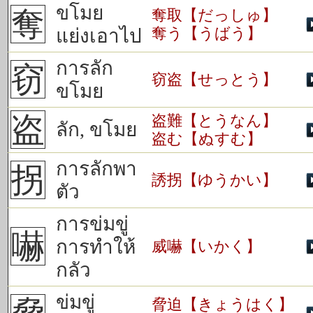
ขโมย
奪
奪取【だっしゅ】
奪う【うばう】
แย่งเอาไป
การลัก
窃
窃盗【せっとう】
ขโมย
盗
盗難【とうなん】
ลัก, ขโมย
盗む【ぬすむ】
การลักพา
拐
誘拐【ゆうかい】
ตัว
การข่มขู่
嚇
การทำให้
威嚇【いかく】
กลัว
ข่มขู่
脅迫【きょうはく】