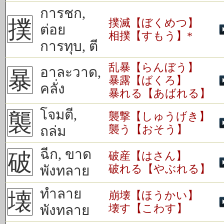
การชก,
撲
撲滅【ぼくめつ】
ต่อย
相撲【すもう】*
การทุบ, ตี
乱暴【らんぼう】
อาละวาด,
暴
暴露【ばくろ】
คลั่ง
暴れる【あばれる】
โจมตี,
襲
襲撃【しゅうげき】
襲う【おそう】
ถล่ม
ฉีก, ขาด
破
破産【はさん】
破れる【やぶれる】
พังทลาย
ทำลาย
壊
崩壊【ほうかい】
壊す【こわす】
พังทลาย