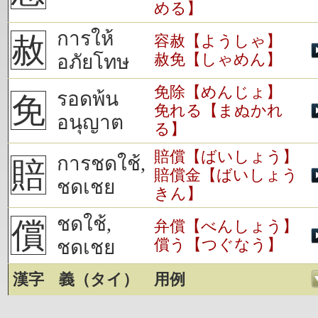
める】
การให้
赦
容赦【ようしゃ】
赦免【しゃめん】
อภัยโทษ
免除【めんじょ】
รอดพ้น
免
免れる【まぬかれ
อนุญาต
る】
賠償【ばいしょう】
การชดใช้,
賠
賠償金【ばいしょう
ชดเชย
きん】
ชดใช้,
償
弁償【べんしょう】
償う【つぐなう】
ชดเชย
漢字
義（タイ）
用例