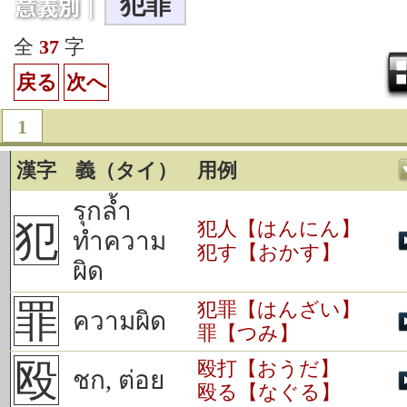
犯罪
全
37
字
戻る
次へ
1
漢字
義（タイ）
用例
รุกล้ำ
犯
犯人【はんにん】
ทำความ
犯す【おかす】
ผิด
罪
犯罪【はんざい】
ความผิด
罪【つみ】
殴
殴打【おうだ】
ชก, ต่อย
殴る【なぐる】