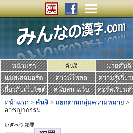
หน้าแรก
คันจิ
มายคันจิ
แมสเสจบอร์ด
ดาวน์โหลด
ความรู้เกี่ยว
คันจิ
เกี่ยวกับเว็บไซต์
สนับสนุนเว็บ
คอร์สเรียนคั
Yume
หน้าแรก
>
คันจิ
>
แยกตามกลุ่มความหมาย
>
อาชญากรรม
いぎべつ 犯罪