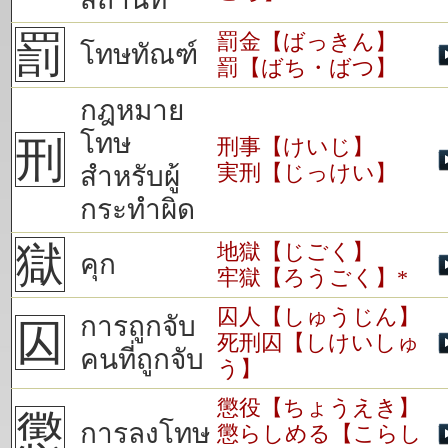
罰
罰金【ばっきん】
โทษทัณฑ์
罰【ばち・ばつ】
กฎหมาย
โทษ
刑
刑事【けいじ】
実刑【じっけい】
สำหรับผู้
กระทำผิด
獄
地獄【じごく】
คุก
牢獄【ろうごく】*
囚人【しゅうじん】
การถูกจับ
囚
死刑囚【しけいしゅ
คนที่ถูกจับ
う】
懲役【ちょうえき】
懲
การลงโทษ
懲らしめる【こらし