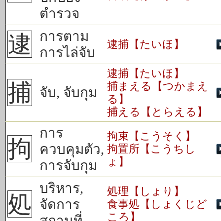
ตำรวจ
การตาม
逮
逮捕【たいほ】
การไล่จับ
逮捕【たいほ】
捕
捕まえる【つかまえ
จับ, จับกุม
る】
捕える【とらえる】
การ
拘束【こうそく】
拘
ควบคุมตัว,
拘置所【こうちし
ょ】
การจับกุม
บริหาร,
処理【しょり】
処
จัดการ
食事処【しょくじど
ころ】
สถานที่