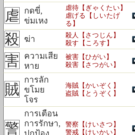
虐待【ぎゃくたい】
กดขี่,
虐
虐げる【しいたげ
ข่มเหง
る】
殺
殺人【さつじん】
ฆ่า
殺す【ころす】
ความเสีย
害
被害【ひがい】
殺害【さつがい】
หาย
การลัก
賊
海賊【かいぞく】
ขโมย
盗賊【とうぞく】
โจร
การเตือน
การรักษา,
警
警察【けいさつ】
警戒【けいかい】
ปกป้อง