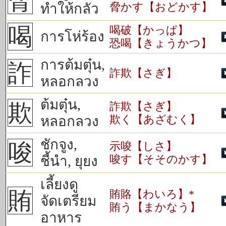
脅
脅かす【おどかす】
ทำให้กลัว
喝
喝破【かっぱ】
การโห่ร้อง
恐喝【きょうかつ】
การต้มตุ๋น,
詐
詐欺【さぎ】
หลอกลวง
ต้มตุ๋น,
欺
詐欺【さぎ】
欺く【あざむく】
หลอกลวง
ชักจูง,
唆
示唆【しさ】
唆す【そそのかす】
ชี้นำ, ยุยง
เลี้ยงดู
賄
賄賂【わいろ】*
จัดเตรียม
賄う【まかなう】
อาหาร