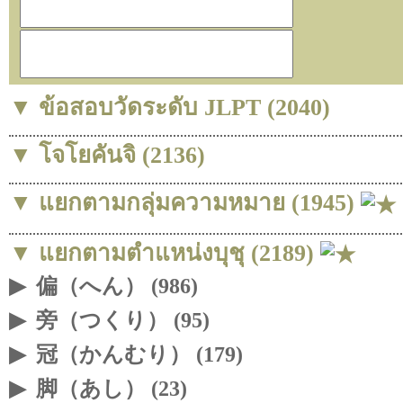
▼ ข้อสอบวัดระดับ JLPT (2040)
▼ โจโยคันจิ (2136)
▼ แยกตามกลุ่มความหมาย (1945)
▼ แยกตามตำแหน่งบุชุ (2189)
▶
偏（へん） (986)
▶
旁（つくり） (95)
▶
冠（かんむり） (179)
▶
脚（あし） (23)