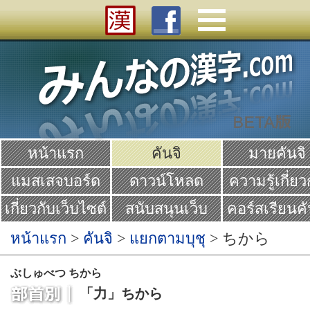
หน้าแรก
คันจิ
มายคันจิ
แมสเสจบอร์ด
ดาวน์โหลด
ความรู้เกี่ยว
คันจิ
เกี่ยวกับเว็บไซต์
สนับสนุนเว็บ
คอร์สเรียนคั
Yume
หน้าแรก
>
คันจิ
>
แยกตามบุชุ
> ちから
ぶしゅべつ ちから
「力」ちから