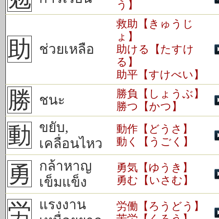
う】
救助【きゅうじ
ょ】
助
ช่วยเหลือ
助ける【たすけ
る】
助平【すけべい】
勝
勝負【しょうぶ】
ชนะ
勝つ【かつ】
ขยับ,
動
動作【どうさ】
動く【うごく】
เคลื่อนไหว
กล้าหาญ
勇
勇気【ゆうき】
勇む【いさむ】
เข็มแข็ง
แรงงาน
労
労働【ろうどう】
苦労【くろう】