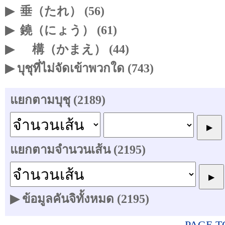
▶
垂（たれ） (56)
▶
鐃（にょう） (61)
▶
構（かまえ） (44)
▶ บุชุที่ไม่จัดเข้าพวกใด (743)
แยกตามบุชุ (2189)
แยกตามจำนวนเส้น (2195)
▶ ข้อมูลคันจิทั้งหมด (2195)
PAGE T