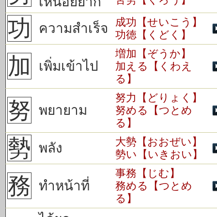
เหนื่อยยาก
功
成功【せいこう】
ความสำเร็จ
功徳【くどく】
増加【ぞうか】
加
เพิ่มเข้าไป
加える【くわえ
る】
努力【どりょく】
努
พยายาม
努める【つとめ
る】
勢
大勢【おおぜい】
พลัง
勢い【いきおい】
事務【じむ】
務
ทำหน้าที่
務める【つとめ
る】