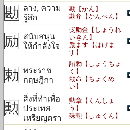
ลาง, ความ
勘
勘【かん】
勘弁【かんべん】
รู้สึก
奨励金【しょうれ
สนับสนุน
励
いきん】
励ます【はげま
ให้กำลังใจ
す】
詔勅【しょうちょ
พระราช
勅
く】
勅命【ちょくめ
กฤษฎีกา
い】
สิ่งที่ทำเพื่อ
勲章【くんしょ
勲
ประเทศ
う】
殊勲【しゅくん】
เหรียญตรา