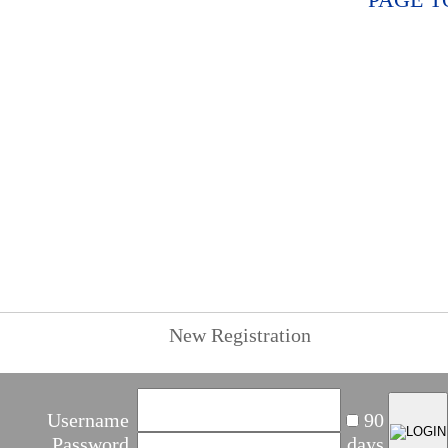
New Registration
Username
90
Password
days