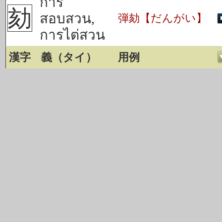
การ
劾
สอบสวน,
弾劾【だんがい】
การไต่สวน
漢字
義（タイ）
用例