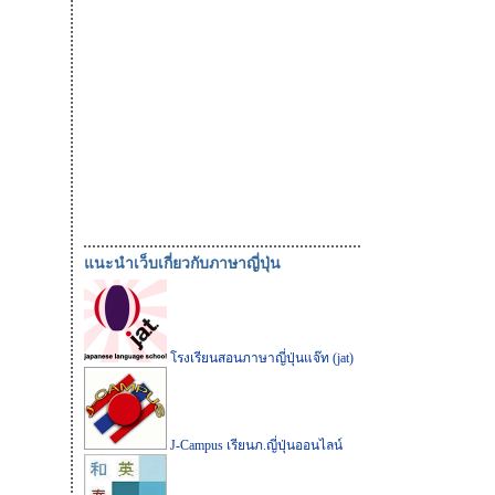
แนะนำเว็บเกี่ยวกับภาษาญี่ปุ่น
โรงเรียนสอนภาษาญี่ปุ่นแจ๊ท (jat)
J-Campus เรียนภ.ญี่ปุ่นออนไลน์