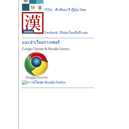
JTDic : ดิกชันนารี ญี่ปุ่น-ไทย
Facebook | มินนะโนะคันจิ.com
แนะนำเว็บบราวเซอร์
Google Chrome & Mozilla Firefox