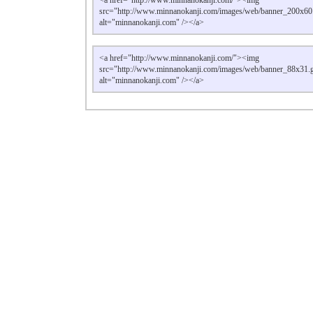
<a href="http://www.minnanokanji.com/"><img
src="http://www.minnanokanji.com/images/web/banner_200x60.
alt="minnanokanji.com" /></a>
<a href="http://www.minnanokanji.com/"><img
src="http://www.minnanokanji.com/images/web/banner_88x31.g
alt="minnanokanji.com" /></a>