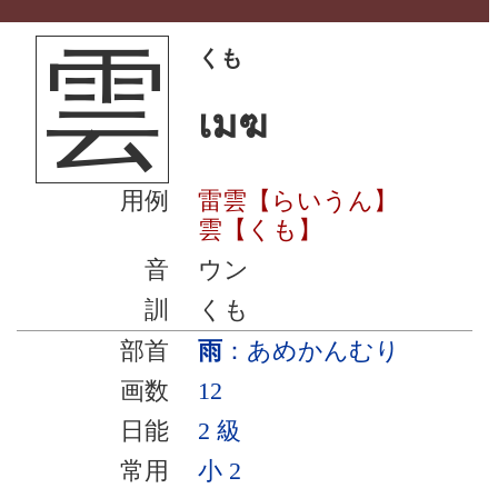
雲
くも
เมฆ
用例
雷雲【らいうん】
雲【くも】
音
ウン
訓
くも
部首
雨
：あめかんむり
画数
12
日能
2 級
常用
小 2