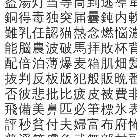
盗
湯
灯
当
等
筒
到
逃
導
銅
得
毒
独
突
届
曇
鈍
内
難
乳
任
認
猫
熱
念
燃
悩
能
脳
農
波
破
馬
拝
敗
杯
配
倍
泊
薄
爆
麦
箱
肌
畑
抜
判
反
板
版
犯
般
販
晩
否
彼
悲
批
比
疲
皮
被
費
飛
備
美
鼻
匹
必
筆
標
氷
評
秒
貧
付
夫
婦
富
布
府