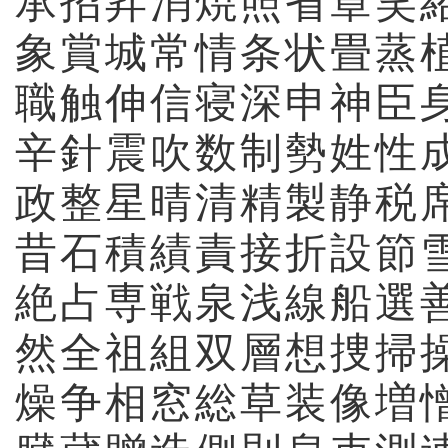
承
招
昇
消
焼
照
省
章
笑
象
賞
城
常
情
条
状
畳
蒸
職
触
伸
信
寝
深
申
神
臣
辛
針
震
吹
数
制
勢
姓
性
政
整
星
晴
清
精
製
静
税
昔
石
積
績
責
接
折
設
節
絶
占
専
戦
泉
浅
線
船
選
然
全
祖
組
双
層
想
捜
掃
燥
争
相
窓
総
草
装
像
増