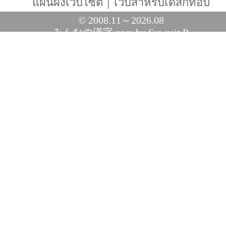
แผนผังเว็บไซต์
｜
เว็บสำหรับเดสก์ท็อป
© 2008.11～2026.08
みんなの漢字.com
by Suwarit P.