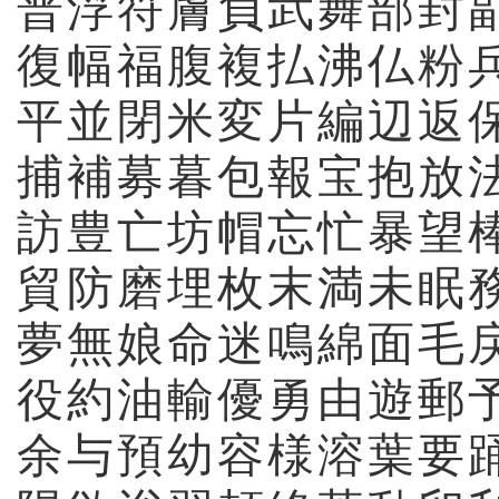
普
浮
符
膚
負
武
舞
部
封
復
幅
福
腹
複
払
沸
仏
粉
平
並
閉
米
変
片
編
辺
返
捕
補
募
暮
包
報
宝
抱
放
訪
豊
亡
坊
帽
忘
忙
暴
望
貿
防
磨
埋
枚
末
満
未
眠
夢
無
娘
命
迷
鳴
綿
面
毛
役
約
油
輸
優
勇
由
遊
郵
余
与
預
幼
容
様
溶
葉
要