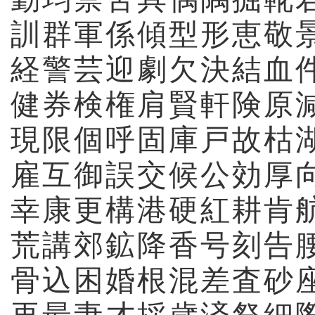
訓
群
軍
係
傾
型
形
恵
敬
経
警
芸
迎
劇
欠
決
結
血
健
券
検
権
肩
賢
軒
険
原
現
限
個
呼
固
庫
戸
故
枯
雇
互
御
誤
交
候
公
効
厚
幸
康
更
構
港
硬
紅
耕
肯
荒
講
郊
鉱
降
香
号
刻
告
骨
込
困
婚
根
混
差
査
砂