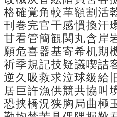
格
確
覚
角
較
革
額
割
活
刊
巻
完
官
干
感
慣
換
汗
甘
看
管
簡
観
関
丸
含
岸
願
危
喜
器
基
寄
希
机
期
祈
季
規
記
技
疑
議
喫
詰
逆
久
吸
救
求
泣
球
級
給
居
巨
許
漁
供
競
共
協
叫
恐
挟
橋
況
狭
胸
局
曲
極
勤
均
禁
苦
具
偶
隅
掘
靴