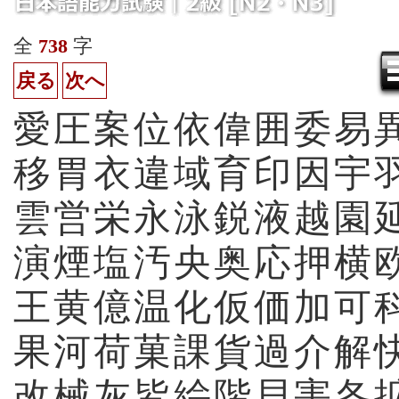
全
738
字
戻る
次へ
愛
圧
案
位
依
偉
囲
委
易
移
胃
衣
違
域
育
印
因
宇
雲
営
栄
永
泳
鋭
液
越
園
演
煙
塩
汚
央
奥
応
押
横
王
黄
億
温
化
仮
価
加
可
果
河
荷
菓
課
貨
過
介
解
改
械
灰
皆
絵
階
貝
害
各