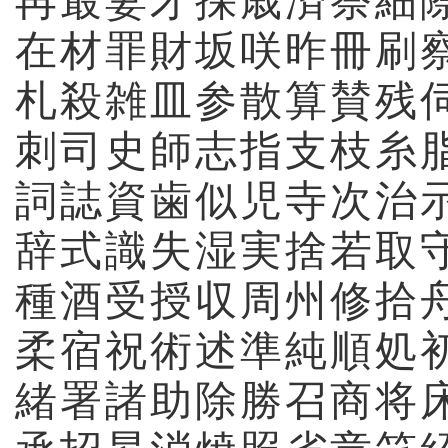
再
最
妻
才
採
歳
済
祭
細
在
材
罪
財
坂
咲
昨
冊
刷
札
殺
雑
皿
参
散
算
賛
残
刺
司
史
師
志
指
支
枝
糸
詞
誌
資
歯
似
児
寺
次
治
辞
式
識
失
湿
実
捨
若
取
種
酒
受
授
収
周
州
修
拾
柔
宿
祝
術
述
準
純
順
処
緒
署
諸
助
除
勝
召
商
将