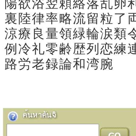
陽
欲
浴
翌
頼
絡
落
乱
卵
裏
陸
律
率
略
流
留
粒
了
涼
療
良
量
領
緑
輪
涙
類
例
冷
礼
零
齢
歴
列
恋
練
路
労
老
録
論
和
湾
腕