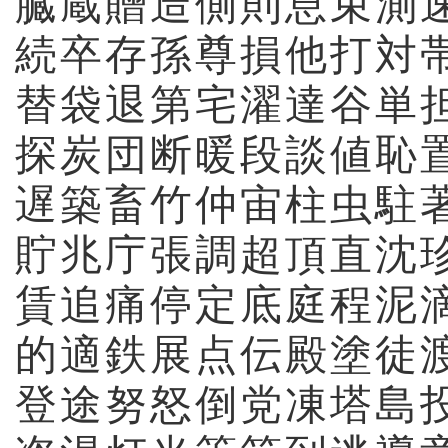
臓
蔵
贈
造
側
則
息
束
測
続
卒
存
孫
尊
損
他
打
対
替
袋
退
第
宅
濯
達
谷
単
探
炭
団
断
暖
段
談
値
恥
遅
築
畜
竹
仲
宙
柱
虫
駐
貯
兆
庁
張
調
超
頂
直
沈
賃
追
痛
停
定
底
庭
程
泥
的
適
鉄
展
点
伝
殿
塗
徒
登
途
努
怒
倒
党
凍
塔
島