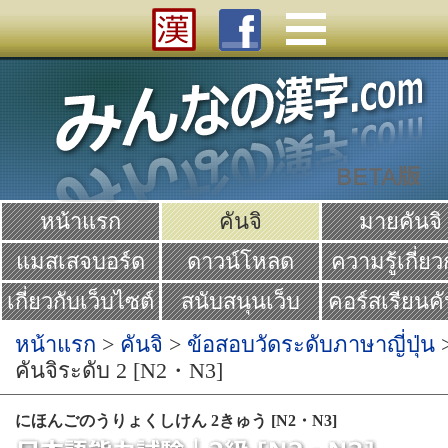
หน้าแรก
คันจิ
มายคันจิ
แมสเสจบอร์ด
ดาวน์โหลด
ความรู้เกี่ยว
คันจิ
เกี่ยวกับเว็บไซต์
สนับสนุนเว็บ
คอร์สเรียนคั
Yume
หน้าแรก
>
คันจิ
>
ข้อสอบวัดระดับภาษาญี่ปุ่น
คันจิระดับ 2 [N2・N3]
にほんごのうりょくしけん 2きゅう [N2・N3]