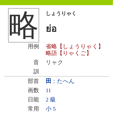
略
しょうりゃく
ย่อ
用例
省略【しょうりゃく】
略語【りゃくご】
音
リャク
訓
部首
田
：たへん
画数
11
日能
2 級
常用
小 5