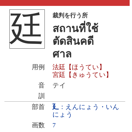
廷
裁判を行う所
สถานที่ใช้
ตัดสินคดี
ศาล
用例
法廷【ほうてい】
宮廷【きゅうてい】
音
テイ
訓
部首
廴
：えんにょう・いん
にょう
画数
7