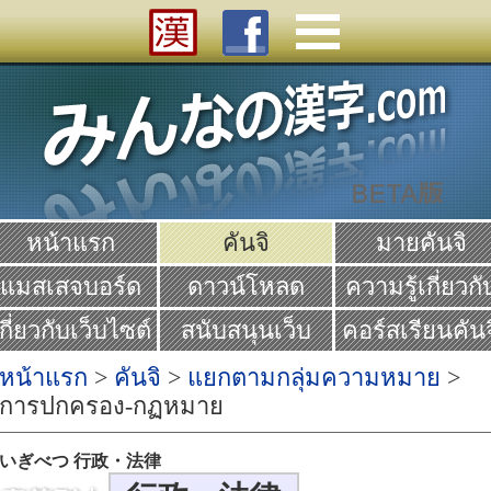
หน้าแรก
คันจิ
มายคันจิ
แมสเสจบอร์ด
ดาวน์โหลด
ความรู้เกี่ยวกั
คันจิ
กี่ยวกับเว็บไซต์
สนับสนุนเว็บ
คอร์สเรียนคันจ
Yume
หน้าแรก
>
คันจิ
>
แยกตามกลุ่มความหมาย
>
การปกครอง-กฏหมาย
いぎべつ 行政・法律