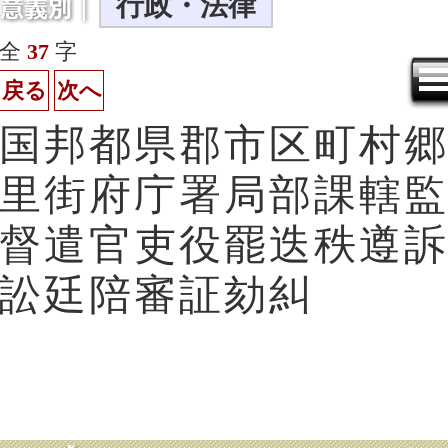
行政・法律
全
37
字
戻る
次へ
国
邦
都
県
郡
市
区
町
村
郷
里
街
府
庁
署
局
部
課
轄
監
督
遣
官
吏
役
罷
迭
秩
遵
訴
訟
廷
陪
審
証
劾
糾