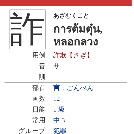
詐
あざむくこと
การต้มตุ๋น,
หลอกลวง
用例
詐欺【さぎ】
音
サ
訓
部首
言
：ごんべん
画数
12
日能
1 級
常用
中 3
グループ
犯罪