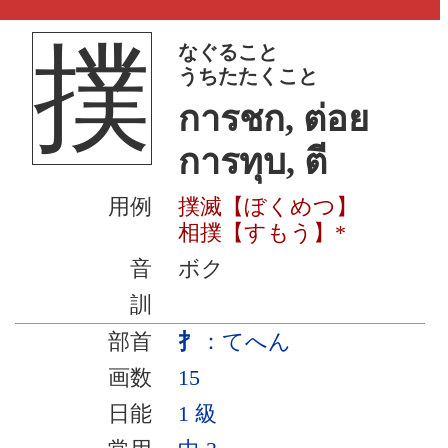
撲
なぐること
うちたたくこと
การชก, ต่อย
การทุบ, ตี
用例
撲滅【ぼくめつ】
相撲【すもう】*
音
ボク
訓
部首
扌
：てへん
画数
15
日能
1 級