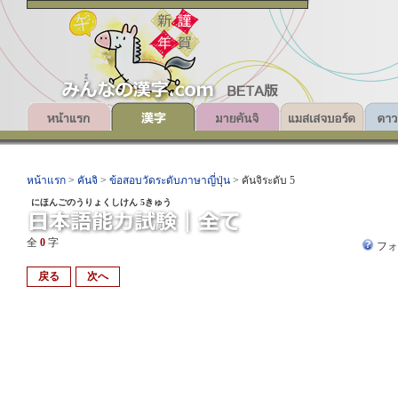
หน้าแรก
>
คันจิ
>
ข้อสอบวัดระดับภาษาญี่ปุ่น
> คันจิระดับ 5
にほんごのうりょくしけん 5きゅう
全
0
字
フ
戻る
次へ