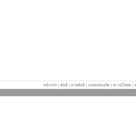
หน้าแรก
｜
คันจิ
｜
มายคันจิ
｜
แมสเสจบอร์ด
｜
ดาวน์โหลด
｜