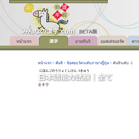
หน้าแรก
>
คันจิ
>
ข้อสอบวัดระดับภาษาญี่ปุ่น
> คันจิระดับ -1
にほんごのうりょくしけん -1きゅう
全
0
字