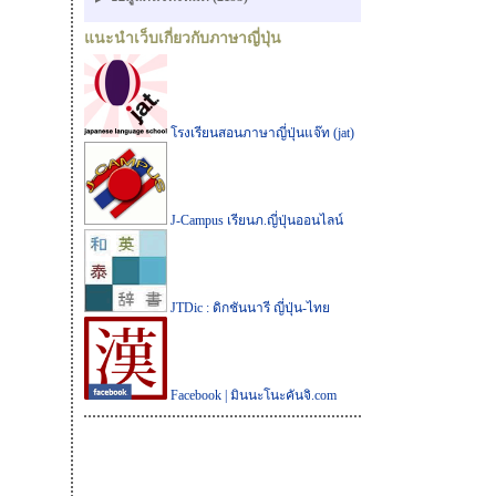
แนะนำเว็บเกี่ยวกับภาษาญี่ปุ่น
โรงเรียนสอนภาษาญี่ปุ่นแจ๊ท (jat)
J-Campus เรียนภ.ญี่ปุ่นออนไลน์
JTDic : ดิกชันนารี ญี่ปุ่น-ไทย
Facebook | มินนะโนะคันจิ.com