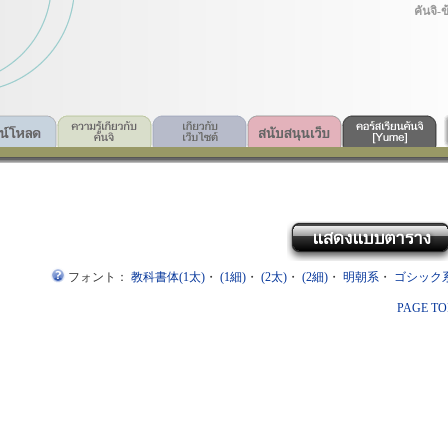
คันจิ-
フォント：
教科書体(1太)
・
(1細)
・
(2太)
・
(2細)
・
明朝系
・
ゴシック
PAGE TO