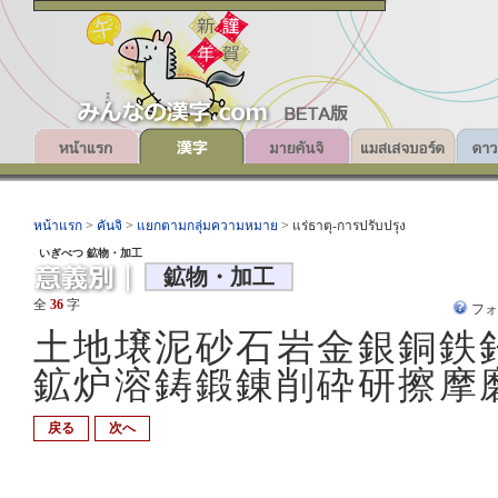
หน้าแรก
>
คันจิ
>
แยกตามกลุ่มความหมาย
> แร่ธาตุ-การปรับปรุง
いぎべつ 鉱物・加工
鉱物・加工
全
36
字
フ
土地壌泥砂石岩金銀銅鉄
鉱炉溶鋳鍛錬削砕研擦摩
戻る
次へ