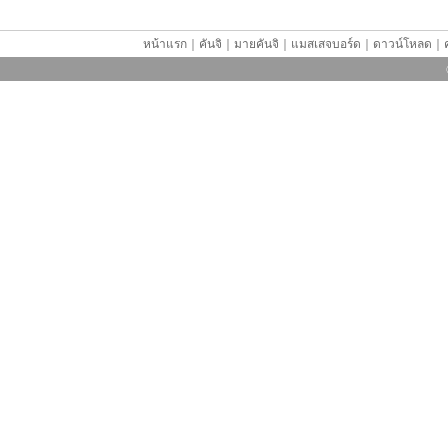
หน้าแรก
｜
คันจิ
｜
มายคันจิ
｜
แมสเสจบอร์ด
｜
ดาวน์โหลด
｜