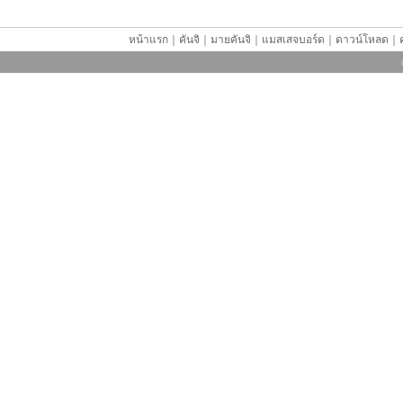
หน้าแรก
｜
คันจิ
｜
มายคันจิ
｜
แมสเสจบอร์ด
｜
ดาวน์โหลด
｜