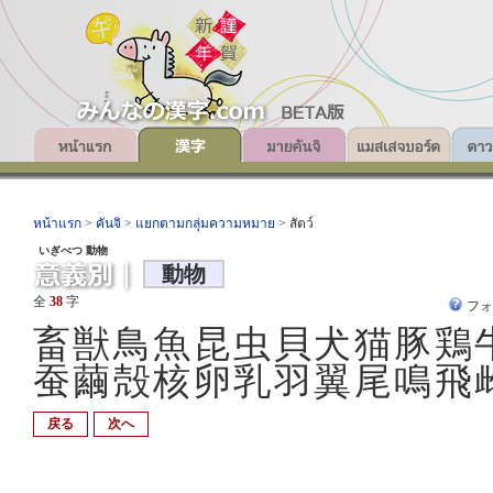
หน้าแรก
>
คันจิ
>
แยกตามกลุ่มความหมาย
> สัตว์
いぎべつ 動物
動物
全
38
字
フ
畜獣鳥魚昆虫貝犬猫豚鶏
蚕繭殻核卵乳羽翼尾鳴飛
戻る
次へ