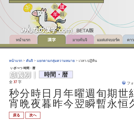
หน้าแรก
>
คันจิ
>
แยกตามกลุ่มความหมาย
> เวลา-ปฏิทิน
いぎべつ 時間・暦
時間・暦
全
37
字
フ
秒分時日月年曜週旬期世
宵晩夜暮昨今翌瞬暫永恒
戻る
次へ