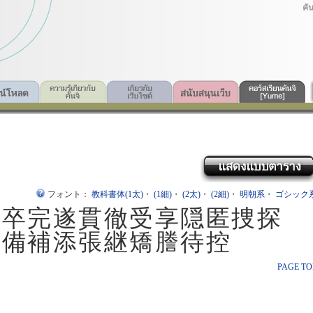
คั
フォント：
教科書体(1太)
・
(1細)
・
(2太)
・
(2細)
・
明朝系
・
ゴシック
了卒完遂貫徹受享隠匿捜探
整備補添張継矯謄待控
PAGE TO