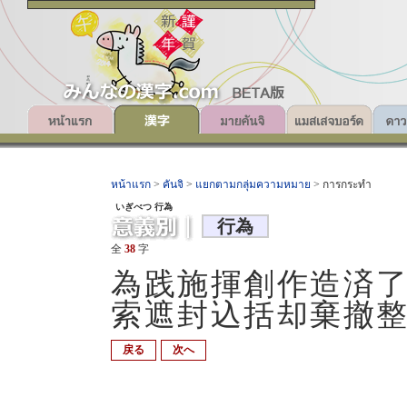
หน้าแรก
>
คันจิ
>
แยกตามกลุ่มความหมาย
> การกระทำ
いぎべつ 行為
行為
全
38
字
為践施揮創作造済
索遮封込括却棄撤
戻る
次へ