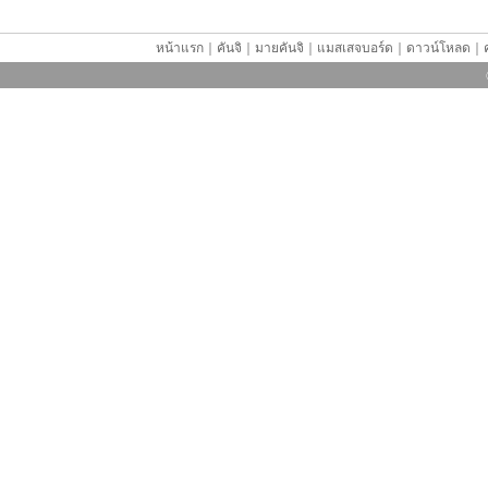
หน้าแรก
｜
คันจิ
｜
มายคันจิ
｜
แมสเสจบอร์ด
｜
ดาวน์โหลด
｜