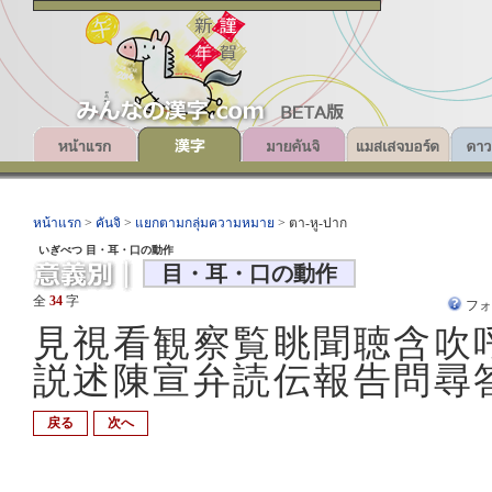
หน้าแรก
>
คันจิ
>
แยกตามกลุ่มความหมาย
> ตา-หู-ปาก
いぎべつ 目・耳・口の動作
目・耳・口の動作
全
34
字
フ
見視看観察覧眺聞聴含吹
説述陳宣弁読伝報告問尋
戻る
次へ