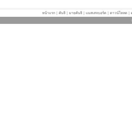
หน้าแรก
｜
คันจิ
｜
มายคันจิ
｜
แมสเสจบอร์ด
｜
ดาวน์โหลด
｜