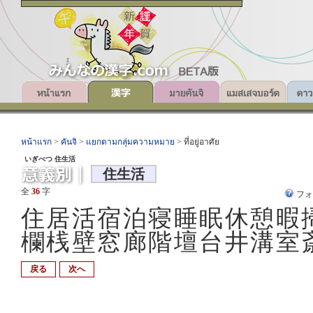
หน้าแรก
>
คันจิ
>
แยกตามกลุ่มความหมาย
> ที่อยู่อาศัย
いぎべつ 住生活
住生活
全
36
字
フ
住居活宿泊寝睡眠休憩暇
欄桟壁窓廊階壇台井溝室
戻る
次へ