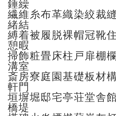
錘繰
繊維糸布革織染絞裁
緒結
縛着被履脱裸帽冠靴
憩暇
掃飾粧畳床柱戸扉棚
溝室
斎房寮庭園基礎板材
軒門
垣塀堀邸宅亭荘堂舎
橋堤