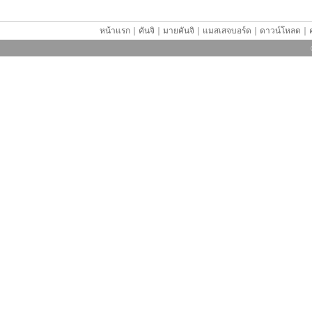
หน้าแรก
｜
คันจิ
｜
มายคันจิ
｜
แมสเสจบอร์ด
｜
ดาวน์โหลด
｜