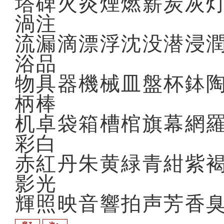
塔碑火炎煙燃薪炭灰
渦注
流漏滴漂浮沈没潜浸
浴品
物具器機械皿盤杯鉢
柄棒
机卓袋箱槽棺旗幕網
彩白
赤紅丹朱黄緑青紺紫
影光
輝照映音響拍声芳香