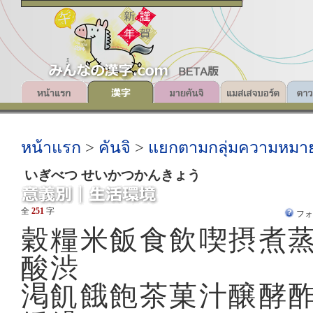
หน้าแรก
>
คันจิ
>
แยกตามกลุ่มความหมา
いぎべつ せいかつかんきょう
全
251
字
フ
穀糧米飯食飲喫摂煮
酸渋
渇飢餓飽茶菓汁醸酵