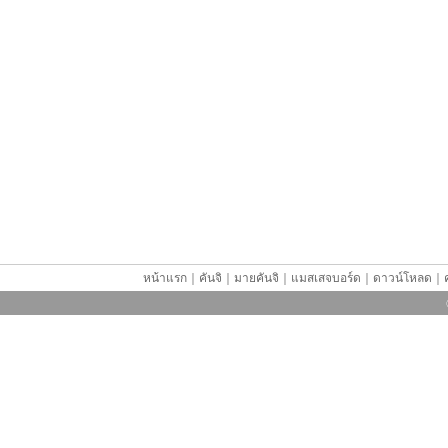
หน้าแรก
｜
คันจิ
｜
มายคันจิ
｜
แมสเสจบอร์ด
｜
ดาวน์โหลด
｜