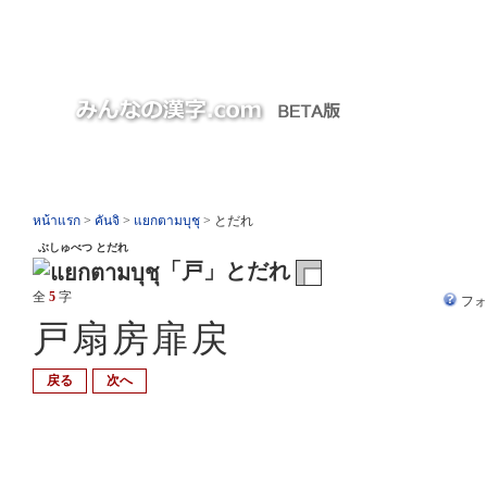
หน้าแรก
>
คันจิ
>
แยกตามบุชุ
> とだれ
ぶしゅべつ とだれ
「戸」とだれ
全
5
字
フ
戸扇房扉戻
戻る
次へ