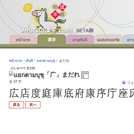
หน้าแรก
>
คันจิ
>
แยกตามบุชุ
> まだれ
ぶしゅべつ まだれ
「广」まだれ
全
17
字
フ
広店度庭庫底府康序庁座
戻る
次へ