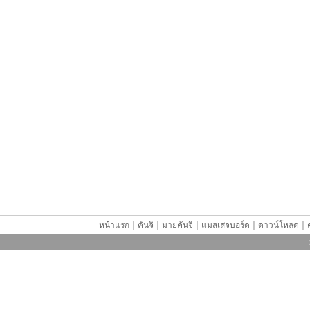
หน้าแรก
｜
คันจิ
｜
มายคันจิ
｜
แมสเสจบอร์ด
｜
ดาวน์โหลด
｜