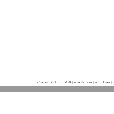
หน้าแรก
｜
คันจิ
｜
มายคันจิ
｜
แมสเสจบอร์ด
｜
ดาวน์โหลด
｜