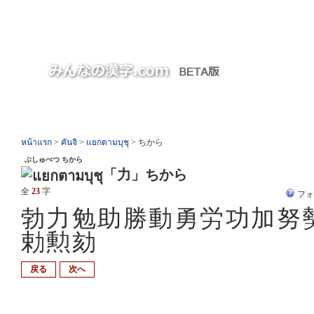
หน้าแรก
>
คันจิ
>
แยกตามบุชุ
> ちから
ぶしゅべつ ちから
「力」ちから
全
23
字
フ
勃力勉助勝動勇労功加努
勅勲劾
戻る
次へ