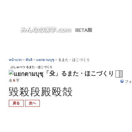
หน้าแรก
>
คันจิ
>
แยกตามบุชุ
> るまた・ほこづくり
ぶしゅべつ るまた・ほこづくり
「殳」るまた・ほこづくり
全
6
字
フ
毀殺段殿殴殻
戻る
次へ