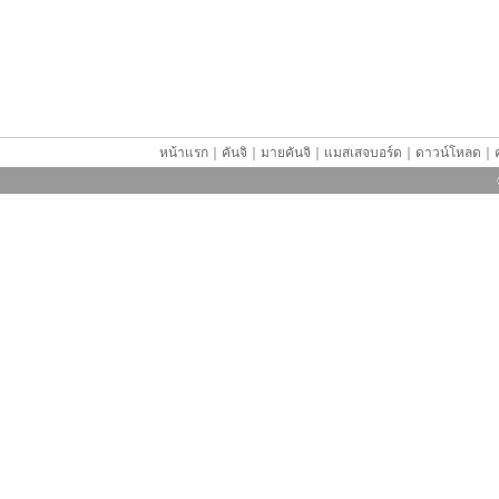
หน้าแรก
｜
คันจิ
｜
มายคันจิ
｜
แมสเสจบอร์ด
｜
ดาวน์โหลด
｜