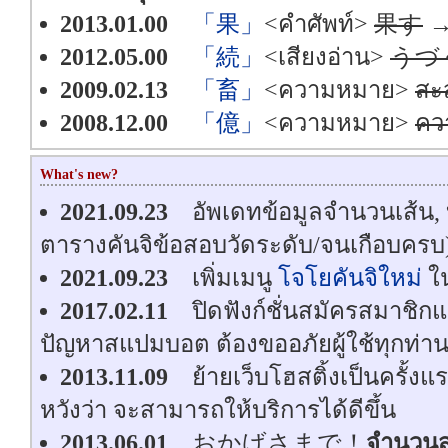
2013.01.00
「果」
<คำศัพท์>
果す
2012.05.00
「続」
<เสียงอ่าน>
うづ
2009.02.13
「畜」
<ความหมาย>
สะส
2008.12.00
「億」
<ความหมาย>
คว
What's new?
2021.09.23
อัพเดทข้อมูลจำนวนเส้น, 
ตารางคันจิข้อสอบวัดระดับ/จนเกือบครบ
2021.09.23
เพิ่มเมนู
โจโยคันจิใหม่
ใ
2017.02.11
ปิดฟังก์ชั่นสมัครสมาชิก
ปัญหาสแปมบอต ต้องขออภัยผู้ใช้ทุกท่านม
2013.11.09
ย้ายเว็บโฮสติ้งเป็นครั้งแ
หวังว่า จะสามารถให้บริการได้ดีขึ้น
2013.06.01
おかげさまで！
จำนวนส