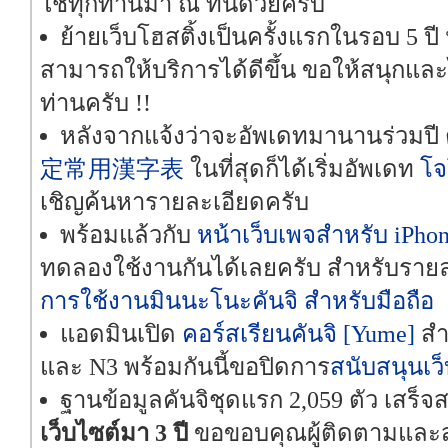
ใช้ทุกท่านมา ณ ที่นี้ด้วยครับ
ย้ายเว็บโฮสติ้งเป็นครั้งแรกในรอบ 5 ปี 
สามารถให้บริการได้ดีขึ้น ขอให้สนุกแล
ท่านครับ !!
หลังจากแจ้งว่าจะอัพเดทมานานร่วมปี 
定常用漢字表
ในที่สุดก็ได้เริ่มอัพเดท
โจ
เชิญค้นหารายละเอียดครับ
พร้อมแล้วกับ
หน้าเว็บเพจสำหรับ iPhon
ทดลองใช้งานกันได้เลยครับ สำหรับรายล
การใช้งานมินนะโนะคันจิ สำหรับมือถือ
แอดมินเปิด
คอร์สเรียนคันจิ [Yume]
สำ
และ N3 พร้อมกันนี้ขอปิดการ
สนับสนุนเว
ฐานข้อมูลคันจิชุดแรก 2,059 ตัว เสร็จ
เว็บไซต์มา 3 ปี
ขอขอบคุณผู้ติดตามและส