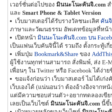
เวอร์ชั่นต่อไปของ
มินนะโนะคันจิ.com
ส
และ
Smart Phone & Tablet Version
เว็บมาสเตอร์ได้รับรางวัลชนะเลิศ
คันจิ
ภาษาและวัฒนธรรม อัพเดทข้อมูลที่หน้า
เปิดหน้า
มินนะโนะคันจิ.com บน Face
เป็นแฟนเว็บคันจินี้ได้ รวมถึง ตั้งกระทู้เก
เพิ่มปุ่ม
Bookmark&Share
ของ
AddThi
ผู้ใช้งานทุกท่านสามารถ สั่งพิมพ์, ส่ง E-
เพื่อนๆ ใน Twitter หรือ Facebook ได้ง่ายข
ขอแจ้งก่อนว่า เว็บมาสเตอร์ ไม่ได้เก่งค
เว็บเองได้ (แน่นอนว่า ต้องอ้างอิงจากหน
แต่มีความชอบส่วนตัว+อยากทดลองเขียนโ
เลยเป็นเว็บไซต์
มินนะโนะคันจิ.com
นี้ขึ
เป้าหมายหลักของเว็บไซต์
มินนะโนะคั