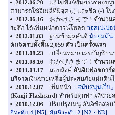
2012.06.20
แก้ไขฟังก์ชั่นตรวจสอบรู
สามารถใช้อีเมล์ที่มีจุด (.) และขีด (-) ใ
2012.06.16
おかげさまで！
จำนวนส
ระลึก ได้เพิ่มหน้าดาวน์โหลด
วอลเปเปอร์ค
2012.01.03
ฐานข้อมูลคันจิ
มัธยมต้น ช
คันจิ
ครบทั้งสิ้น 2,059 ตัว เป็นครั้งแรก
2011.08.23
เปลี่ยนหมายเลขบัญชีธน
2011.08.16
おかげさまで！
จำนวนส
2011.03.17
มอบลิงค์
คันจิแฟลชการ์ด
บริจาคเงินช่วยเหลือผู้ประสบภัยแผ่นดินไ
2010.12.07
เพิ่มหน้า
「สนับสนุนเว็บ
(Kanji Flashcard)
สำหรับทุกท่านที่ช่วยส
2010.12.06
ปรับปรุงเมนู คันจิข้อสอ
จิระดับ 4 [N5]
,
คันจิระดับ 2 [N2・N3]