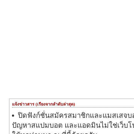
แจ้งข่าวสาร (เรียงจากลำดับล่าสุด)
ปิดฟังก์ชั่นสมัครสมาชิกและแมสเสจบอร
ปัญหาสแปมบอต และแอดมินไม่ใช่เว็บโปร