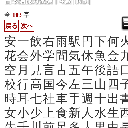
全
103
字
戻る
次へ
安
一
飲
右
雨
駅
円
下
何
花
会
外
学
間
気
休
魚
金
空
月
見
言
古
五
午
後
語
校
行
高
国
今
左
三
山
四
時
耳
七
社
車
手
週
十
出
女
小
少
上
食
新
人
水
生
先
千
川
前
足
多
大
男
中