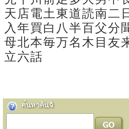
天
店
電
土
東
道
読
南
二
入
年
買
白
八
半
百
父
分
母
北
本
毎
万
名
木
目
友
立
六
話