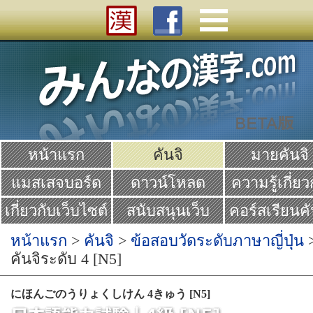
หน้าแรก
คันจิ
มายคันจิ
แมสเสจบอร์ด
ดาวน์โหลด
ความรู้เกี่ยว
คันจิ
เกี่ยวกับเว็บไซต์
สนับสนุนเว็บ
คอร์สเรียนคั
Yume
หน้าแรก
>
คันจิ
>
ข้อสอบวัดระดับภาษาญี่ปุ่น
คันจิระดับ 4 [N5]
にほんごのうりょくしけん 4きゅう [N5]