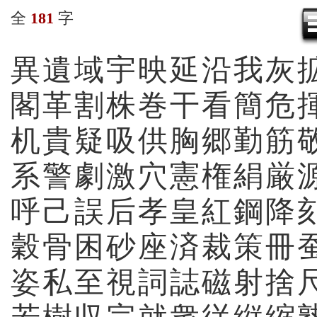
全
181
字
異
遺
域
宇
映
延
沿
我
灰
閣
革
割
株
巻
干
看
簡
危
机
貴
疑
吸
供
胸
郷
勤
筋
系
警
劇
激
穴
憲
権
絹
厳
呼
己
誤
后
孝
皇
紅
鋼
降
穀
骨
困
砂
座
済
裁
策
冊
姿
私
至
視
詞
誌
磁
射
捨