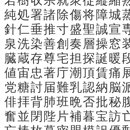
若
樹
収
宗
就
衆
従
縦
縮
純
処
署
諸
除
傷
将
障
城
針
仁
垂
推
寸
盛
聖
誠
宣
泉
洗
染
善
創
奏
層
操
窓
臓
蔵
存
尊
宅
担
探
誕
暖
値
宙
忠
著
庁
潮
頂
賃
痛
党
糖
討
届
難
乳
認
納
脳
俳
拝
背
肺
班
晩
否
批
秘
奮
並
閉
陛
片
補
暮
宝
訪