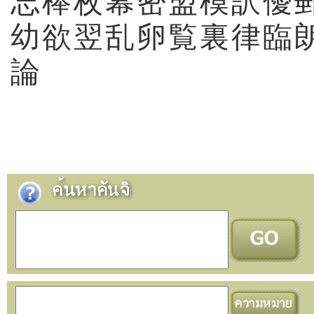
忘
棒
枚
幕
密
盟
模
訳
優
幼
欲
翌
乱
卵
覧
裏
律
臨
論