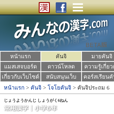
หน้าแรก
คันจิ
มายคันจิ
แมสเสจบอร์ด
ดาวน์โหลด
ความรู้เกี่ยว
คันจิ
เกี่ยวกับเว็บไซต์
สนับสนุนเว็บ
คอร์สเรียนคั
Yume
หน้าแรก
>
คันจิ
>
โจโยคันจิ
> คันจิประถม 6
じょうようかんじ しょうがく6ねん