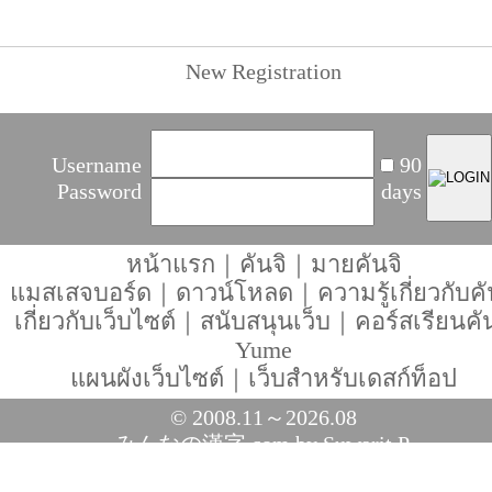
New Registration
Username
90
Password
days
หน้าแรก
｜
คันจิ
｜
มายคันจิ
แมสเสจบอร์ด
｜
ดาวน์โหลด
｜
ความรู้เกี่ยวกับคั
เกี่ยวกับเว็บไซต์
｜
สนับสนุนเว็บ
｜
คอร์สเรียนคัน
Yume
แผนผังเว็บไซต์
｜
เว็บสำหรับเดสก์ท็อป
© 2008.11～2026.08
みんなの漢字.com
by Suwarit P.