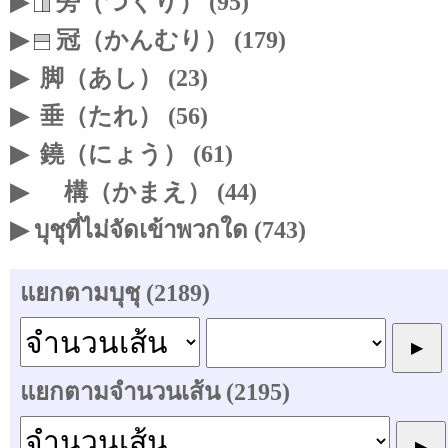
▶
旁（つくり） (95)
▶
冠（かんむり） (179)
▶
脚（あし） (23)
▶
垂（たれ） (56)
▶
鐃（にょう） (61)
▶
構（かまえ） (44)
▶ บุชุที่ไม่จัดเข้าพวกใด (743)
แยกตามบุชุ (2189)
แยกตามจำนวนเส้น (2195)