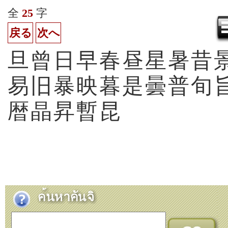
全
25
字
戻る
次へ
旦
曾
日
早
春
昼
星
暑
昔
易
旧
暴
映
暮
是
曇
普
旬
暦
晶
昇
暫
昆