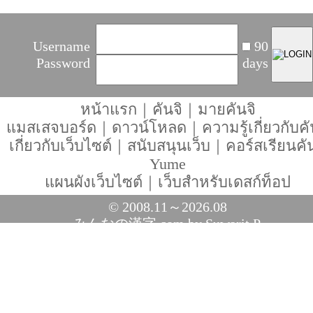
Username
90
Password
days
หน้าแรก
｜
คันจิ
｜
มายคันจิ
แมสเสจบอร์ด
｜
ดาวน์โหลด
｜
ความรู้เกี่ยวกับคั
เกี่ยวกับเว็บไซต์
｜
สนับสนุนเว็บ
｜
คอร์สเรียนคัน
Yume
แผนผังเว็บไซต์
｜
เว็บสำหรับเดสก์ท็อป
© 2008.11～2026.08
みんなの漢字.com
by Suwarit P.