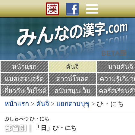
หน้าแรก
คันจิ
มายคันจิ
แมสเสจบอร์ด
ดาวน์โหลด
ความรู้เกี่ยว
คันจิ
เกี่ยวกับเว็บไซต์
สนับสนุนเว็บ
คอร์สเรียนคั
Yume
หน้าแรก
>
คันจิ
>
แยกตามบุชุ
> ひ・にち
ぶしゅべつ ひ・にち
「日」ひ・にち