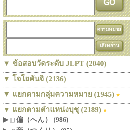
▼ ข้อสอบวัดระดับ JLPT (2040)
▼ โจโยคันจิ (2136)
▼ แยกตามกลุ่มความหมาย (1945)
▼ แยกตามตำแหน่งบุชุ (2189)
▶
偏（へん） (986)