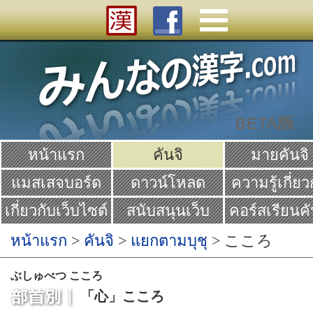
หน้าแรก
คันจิ
มายคันจิ
แมสเสจบอร์ด
ดาวน์โหลด
ความรู้เกี่ยว
คันจิ
เกี่ยวกับเว็บไซต์
สนับสนุนเว็บ
คอร์สเรียนคั
Yume
หน้าแรก
>
คันจิ
>
แยกตามบุชุ
> こころ
ぶしゅべつ こころ
「心」こころ