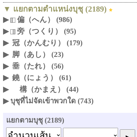
▼ แยกตามตำแหน่งบุชุ (2189)
▶
偏（へん） (986)
▶
旁（つくり） (95)
▶
冠（かんむり） (179)
▶
脚（あし） (23)
▶
垂（たれ） (56)
▶
鐃（にょう） (61)
▶
構（かまえ） (44)
▶ บุชุที่ไม่จัดเข้าพวกใด (743)
แยกตามบุชุ (2189)