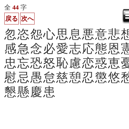
全
44
字
戻る
次へ
忽
恣
怨
心
思
息
悪
意
悲
感
急
念
必
愛
志
応
態
恩
忠
忘
恐
怒
恥
慮
恋
惑
恵
慰
忌
愚
怠
慈
憩
忍
懲
悠
懇
懸
慶
患