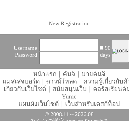
New Registration
Username
90
Password
days
หน้าแรก
｜
คันจิ
｜
มายคันจิ
แมสเสจบอร์ด
｜
ดาวน์โหลด
｜
ความรู้เกี่ยวกับคั
เกี่ยวกับเว็บไซต์
｜
สนับสนุนเว็บ
｜
คอร์สเรียนคัน
Yume
แผนผังเว็บไซต์
｜
เว็บสำหรับเดสก์ท็อป
© 2008.11～2026.08
みんなの漢字.com
by Suwarit P.