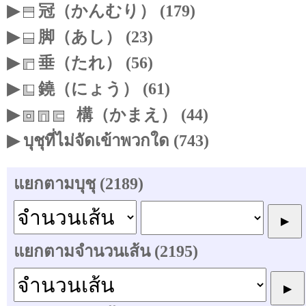
▶
冠（かんむり） (179)
▶
脚（あし） (23)
▶
垂（たれ） (56)
▶
鐃（にょう） (61)
▶
構（かまえ） (44)
▶ บุชุที่ไม่จัดเข้าพวกใด (743)
แยกตามบุชุ (2189)
แยกตามจำนวนเส้น (2195)