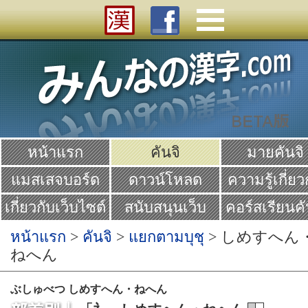
หน้าแรก
คันจิ
มายคันจิ
แมสเสจบอร์ด
ดาวน์โหลด
ความรู้เกี่ยว
คันจิ
เกี่ยวกับเว็บไซต์
สนับสนุนเว็บ
คอร์สเรียนคั
Yume
หน้าแรก
>
คันจิ
>
แยกตามบุชุ
> しめすへん
ねへん
ぶしゅべつ しめすへん・ねへん