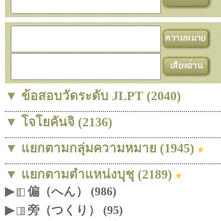
▼ ข้อสอบวัดระดับ JLPT (2040)
▼ โจโยคันจิ (2136)
▼ แยกตามกลุ่มความหมาย (1945)
▼ แยกตามตำแหน่งบุชุ (2189)
▶
偏（へん） (986)
▶
旁（つくり） (95)