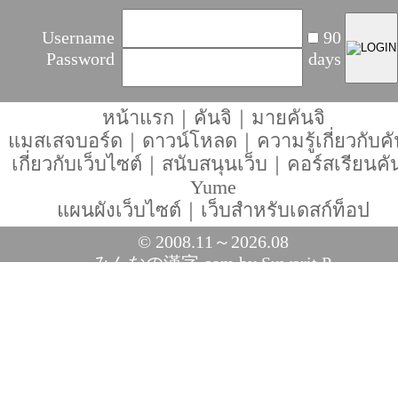
Username
90
Password
days
หน้าแรก
｜
คันจิ
｜
มายคันจิ
แมสเสจบอร์ด
｜
ดาวน์โหลด
｜
ความรู้เกี่ยวกับคั
เกี่ยวกับเว็บไซต์
｜
สนับสนุนเว็บ
｜
คอร์สเรียนคัน
Yume
แผนผังเว็บไซต์
｜
เว็บสำหรับเดสก์ท็อป
© 2008.11～2026.08
みんなの漢字.com
by Suwarit P.