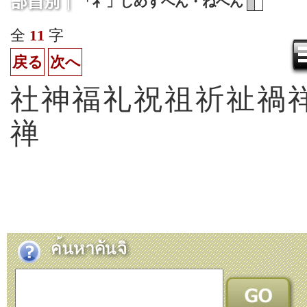
「礻」しめすへん・ねへん
全
11
字
戻る
次へ
社
神
福
礼
祝
祖
祈
祉
禍
禅